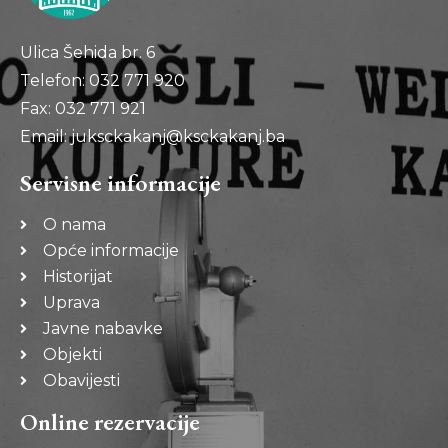
Ulica Šehida br. 6
Telefon: 032 771 920
Fax: 032 771 921
Email: juksckakanj@ksckakanj.ba
Servisne informacije
O nama
Opće informacije
Historijat
Uprava
Javne nabavke
Objekti
Obavijesti
Online rezervacije