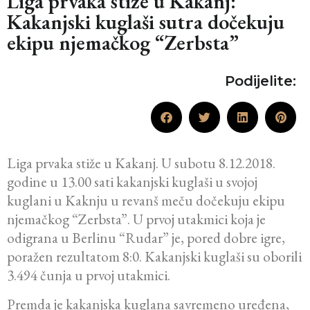
Liga prvaka stiže u Kakanj:
Kakanjski kuglaši sutra dočekuju
ekipu njemačkog “Zerbsta”
Podijelite:
Liga prvaka stiže u Kakanj. U subotu 8.12.2018.
godine u 13.00 sati kakanjski kuglaši u svojoj
kuglani u Kaknju u revanš meču dočekuju ekipu
njemačkog “Zerbsta”. U prvoj utakmici koja je
odigrana u Berlinu “Rudar” je, pored dobre igre,
poražen rezultatom 8:0. Kakanjski kuglaši su oborili
3.494 čunja u prvoj utakmici.
Premda je kakanjska kuglana savremeno uređena,