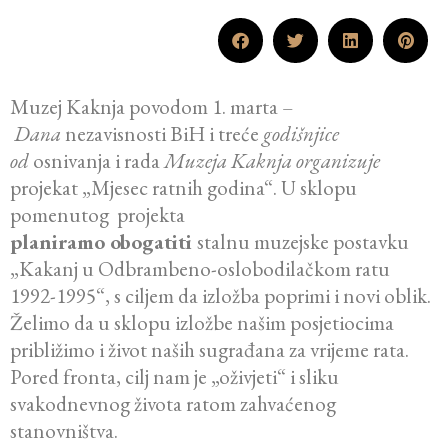
Muzej Kaknja povodom 1. marta –
Dana
nezavisnosti BiH i treće
godišnjice
od
osnivanja i rada
Muzeja Kaknja organizuje
projekat „Mjesec ratnih godina“. U sklopu
pomenutog projekta
planiramo obogatiti
stalnu muzejske postavku
„Kakanj u Odbrambeno-oslobodilačkom ratu
1992-1995“, s ciljem da izložba poprimi i novi oblik.
Želimo da u sklopu izložbe našim posjetiocima
približimo i život naših sugrađana za vrijeme rata.
Pored fronta, cilj nam je „oživjeti“ i sliku
svakodnevnog života ratom zahvaćenog
stanovništva.