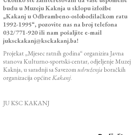
budu u Muzeju Kaknja u sklopu izložbe
„Kakanj u Odbrambeno-oslobodilačkom ratu
1992-1995“, pozovite nas na broj telefona
032/771-920 ili nam pošaljite e-mail
juksckakanj@ksckakanj.ba!
Projekat „Mjesec ratnih godina“ organizira Javna
stanova Kulturno-sportski-centar, odjeljenje Muzej
Kaknja, u saradnji sa Savezom
udruženja
boračkih
organizacija općine
Kakanj
.
JU KSC KAKANJ