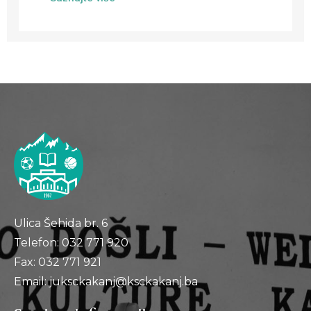
Ulica Šehida br. 6
Telefon: 032 771 920
Fax: 032 771 921
Email: juksckakanj@ksckakanj.ba