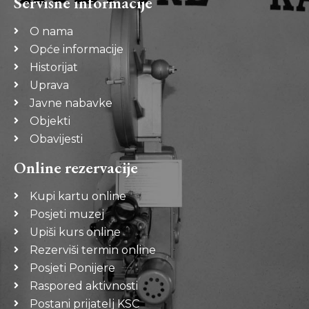
Servisne informacije
O nama
Opće informacije
Historijat
Uprava
Javne nabavke
Objekti
Obavijesti
Online rezervacije
Kupi kartu online
Posjeti muzej
Upiši kurs online
Rezerviši termin online
Posjeti Ponijere
Raspored aktivnosti
Postani prijatelj KSC