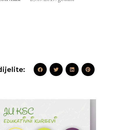
ijelite: