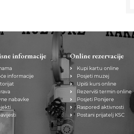
isne informacije
Online rezervacije
nama
Kupi kartu online
će informacije
Posjeti muzej
torijat
Upiši kurs online
rava
Rezerviši termin online
vne nabavke
Posjeti Ponijere
jekti
Raspored aktivnosti
vijesti
Postani prijatelj KSC