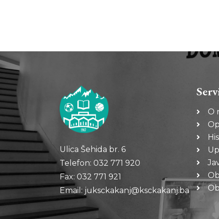
Serv
O 
Op
His
Ulica Šehida br. 6
Up
Ja
Telefon: 032 771 920
Ob
Fax: 032 771 921
Oba
Email: juksckakanj@ksckakanj.ba