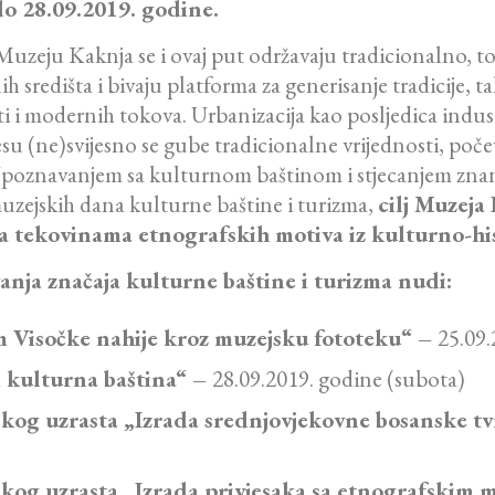
do 28.09.2019. godine.
 Muzeju Kaknja se i ovaj put održavaju tradicionalno,
 središta i bivaju platforma za generisanje tradicije, t
i i modernih tokova. Urbanizacija kao posljedica industri
su (ne)svijesno se gube tradicionalne vrijednosti, poče
Upoznavanjem sa kulturnom baštinom i stjecanjem znanj
muzejskih dana kulturne baštine i turizma,
cilj Muzeja
 tekovinama etnografskih motiva iz kulturno-his
anja značaja kulturne baštine i turizma nudi:
m Visočke nahije kroz muzejsku fototeku“ –
25.09.
i kulturna baština“ –
28.09.2019. godine (subota)
skog uzrasta „Izrada srednjovjekovne bosanske t
lskog uzrasta „Izrada privjesaka sa etnografskim