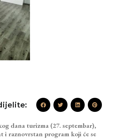
ijelite:
kog dana turizma (27. septembar),
 i raznovrstan program koji će se