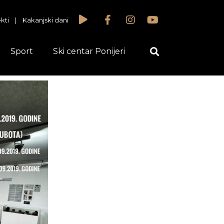
kti
|
Kakanjski dani
Sport
Ski centar Ponijeri