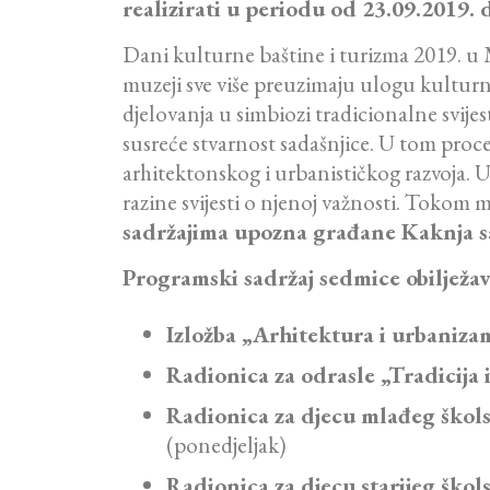
realizirati u periodu od 23.09.2019. 
Dani kulturne baštine i turizma 2019. u
muzeji sve više preuzimaju ulogu kulturnih
djelovanja u simbiozi tradicionalne svijest
susreće stvarnost sadašnjice. U tom proce
arhitektonskog i urbanističkog razvoja. 
razine svijesti o njenoj važnosti. Tokom 
sadržajima upozna građane Kaknja sa
Programski sadržaj sedmice obilježav
Izložba „Arhitektura i urbaniza
Radionica za odrasle „Tradicija 
Radionica za djecu mlađeg škol
(ponedjeljak)
Radionica za djecu starijeg ško