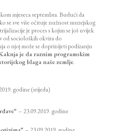
 tokom mjeseca septembra. Budući da
ako se sve više očituje nužnost muzejskog
jalizacije je proces s kojim se još uvijek
v od socioloških okvira do
a o njoj može se doprinijeti podizanju
 Kaknja je da raznim programskim
torijskog blaga naše zemlje
.
2019. godine (srijeda)
vrđave“ –
23.09.2019. godine
 motivima“ –
23.09.2019. godine