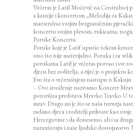
Večeras je Latif Moćević na Centralnoj 
a kasnije i koncertom „Melodija za Kakanj“
maestralno svojim bezgraničnim pjevački
koncertu svojim plesom, rukicama, nogic
Poruke Koncerta
Poruke koje je Latif uputio tokom koncerta 
ono što nije materijalno. Poruka i za veli
porukama Latif je večeras pozvao i sve r
djecu bez roditelja, a riječ je o projektu
Evo šta o večerašnjem nastupu u Kaknju 
– Ovo izvođenje nazivamo Koncert Mravko T
pozorišna predstava Mravko Travko. U toj p
mrav. Drago mi je što se naša turneja nast
radimo djeca i roditelji prihvate kao svo
Hercegovine i da donesemo, ali i sa drug
naraušavaju i naše ljudsko dostojanstvo