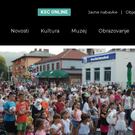
KSC ONLINE
Javne nabavke
|
Obje
Novosti
Kultura
Muzej
Obrazovanje