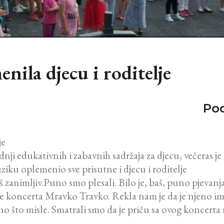
nila djecu i roditelje
Pod
je
nji edukativnih i zabavnih sadržaja za djecu, večeras j
iku oplemenio sve prisutne i djecu i roditelje
 zanimljiv.Puno smo plesali. Bilo je, baš, puno pjevanja.
e koncerta Mravko Travko. Rekla nam je da je njeno ime I
ono što misle. Smatrali smo da je priču sa ovog koncerta