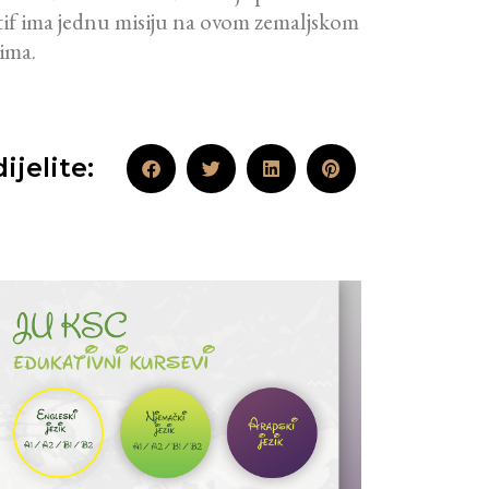
 Latif ima jednu misiju na ovom zemaljskom
jima.
ijelite: