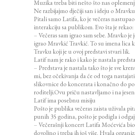
Muzika treba biti nešto što nas oplemenju
Ne razbijajmo dječiji san i ideju o Mravk
Pitali samo Latifa, ko je večeras nastupao
interakciju sa publikom. Evo šta je rekao:
– Večeras sam igrao sam sebe. Mravko je j
igrao Mravkić Travkić. To su imena lica ko
Travku koji je u ovoj predstavi stvari lik.
Latif nam je rako i kako je nastala preds
– Predstava je nastala tako što je sve kre
mi, bez očekivanja da će od toga nastajat
slikovnice do koncerata i konačno do pozor
roditelji.Ovu priču nastavljamo i na jes
Latif ima posebnu misiju
Pošto je publika večeras zaista uživala 
punih 35 godina, pošto je podigla i odgaj
– Večerašnji koncert Latifa Moćevića bi
dovoljno i treba ih još više. Hvala orga