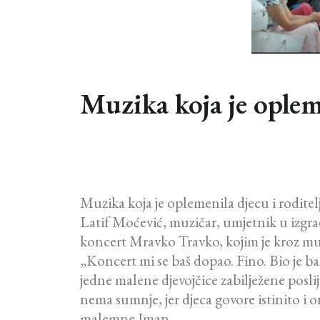
Muzika koja je opleme
Muzika koja je oplemenila djecu i roditel
Latif Moćević, muzičar, umjetnik u izgrad
koncert Mravko Travko, kojim je kroz muz
„Koncert mi se baš dopao. Fino. Bio je baš
jedne malene djevojčice zabilježene poslij
nema sumnje, jer djeca govore istinito i 
malemne Iman.