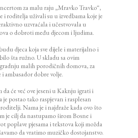
koncertom za malu raju „Mravko Travko“,
i roditelja uživali su u izvedbama koje je
aktivno uzvraćala i učestvovala u
hova o dobroti među djecom i ljudima.
budu djeca koja sve dijele i materijalno i
 bilo šta ružno. U skladu sa ovim
 izgradnju malih porodičnih domova, za
e i ambasador dobre volje.
da će već ove jeseni u Kaknju igrati i
 je postao tako raspjevan i rasplesan
 roditelji. Nama je i najdraže kada ovo što
am je cilj da nastupamo širom Bosne i
rot poplave pjesama i tekstova koji možda
ušavamo da vratimo muzičko dostojanstvo.