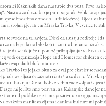
pozornici Kaknjskih dana nastupio dva puta. Prvo, sa 
. Nastup za djecu bio je pun pogotak. Veliki broj djece 
m sposobnostima donosio Latif Moćević. Djeca su inter
ama, svojim pjevanjem Mravka Travka, Vjeverice te sti
se svode na tri savjeta. Djeci da slušaju roditelje i da 
ke i za male je da na bilo koji način ne budemo uzrok za
oditelje da se uključe u pomoć prikupljanja sredstva za
 kojeg vodi organizacija Hope and Homes for children čij
kaže ovaj mladi bh. kantautor:
ravko i to je jako bitno za ovaj projekat jer se nadam 
redstavi djeca će saznati i čuti šta se desilo Mravku pa
avila u Kaknju i što su koliko vidim zadovoljna i djeca i
je.Drago mi je i što smo pozvani na Kakanjske dane jer n
e strane od publike osjetimo, pozitivnu energiju nasup
. Na ovakvim manifestacijama i danima kulture mi pok