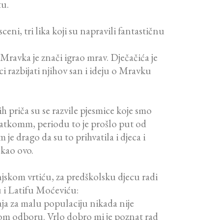
tu.
eni, tri lika koji su napravili fantastičnu
Mravka je znači igrao mrav. Dječačića je
i razbijati njihov san i ideju o Mravku
ih priča su se razvile pjesmice koje smo
kratkomm, periodu to je prošlo put od
e drago da su to prihvatila i djeca i
 kao ovo.
jskom vrtiću, za predškolsku djecu radi
u i Latifu Moćeviću:
ja za malu populaciju nikada nije
nom odboru. Vrlo dobro mi je poznat rad