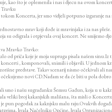
je, kao što je oplemenila i nas i djecu na ovom koncer
u Travku
 tokom Koncerta, jer smo vidjeli potpuno izgaranje na sc
ednostavno mrav koji dođe iz mravinjaka i za nas pleše. 
ja su odigrala i otpjevala ovaj koncert. Ne smijemo djec
tava Mravko Travko:
nulo od priča koje je moja supruga pisala našem sinu.Iz t
i koncerti , komponovali, snimili i objavili. U jednom 
išne predstave. Takav scenarij nismo očekivali ali nam j
en očekujemo novi CD.Nadam se da će biti u pola dobro
pitali smo i našu sugrađanku Šemsu Gađun, koja u u kakn
ala veliki broj kakanjskih mališana, šta misli o Koncert
o je pun pogodak za kaknjsku malu raju.Ovakvih događa
nizatprima, hvala Načelniku Općine, hvala Organizacio