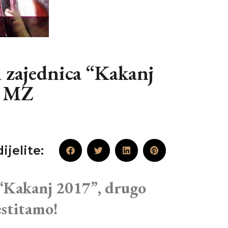
 zajednica “Kakanj
a MZ
ijelite:
 “Kakanj 2017”, drugo
stitamo!