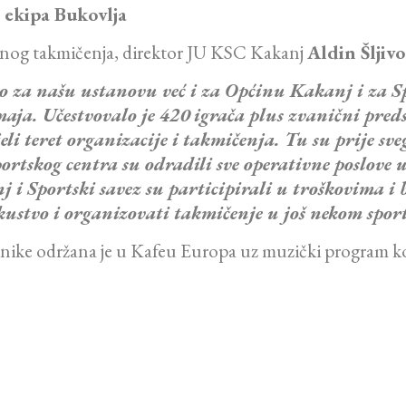
 ekipa Bukovlja
šenog takmičenja, direktor JU KSC Kakanj
Aldin Šljivo
amo za našu ustanovu već i za Općinu Kakanj i za Sp
 maja. Učestvovalo je 420 igrača plus zvanični pre
jeli teret organizacije i takmičenja. Tu su prije sv
rtskog centra su odradili sve operativne poslove u
i Sportski savez su participirali u troškovima i
iskustvo i organizovati takmičenje u još nekom spor
snike održana je u Kafeu Europa uz muzički program koje