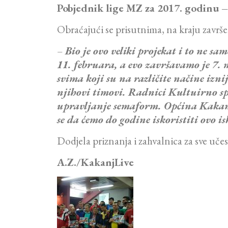
Pobjednik lige MZ za 2017. godinu –
Obraćajući se prisutnima, na kraju zavr
–
Bio je ovo veliki projekat i to ne s
11. februara, a evo završavamo je 7.
svima koji su na različite načine izni
njihovi timovi. Radnici Kultuirno spo
upravljanje semaform. Općina Kakanj 
se da ćemo do godine iskoristiti ovo 
Dodjela priznanja i zahvalnica za sve uče
A.Z./KakanjLive