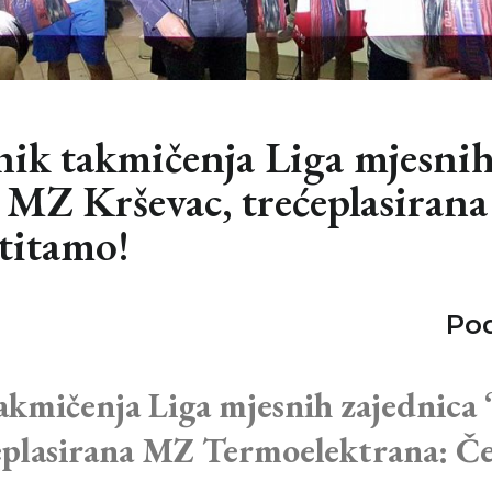
ik takmičenja Liga mjesnih
 MZ Krševac, trećeplasiran
titamo!
Pod
akmičenja Liga mjesnih zajednica
eplasirana MZ Termoelektrana: Če