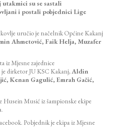
 utakmici su se sastali
ljani i postali pobjednici Lige
kovlje uručio je načelnik Općine Kakanj
min Ahmetović, Faik Helja, Muzafer
ta iz Mjesne zajednice
o je dirketor JU KSC Kakanj,
Aldin
jić, Kenan Gagulić, Emrah Gačić,
 je Husein Musić iz šampionske ekipe
a.
Facebook. Pobjednik je ekipa iz Mjesne