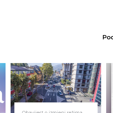
Pod
Obavijest o izmjeni režima