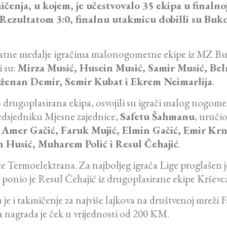
ičenja, u kojem, je učestvovalo 35 ekipa u finalnoj
ezultatom 3:0, finalnu utakmicu dobilli su Bukov
 zlatne medalje igračima malonogometne ekipe iz MZ Bu
i su:
Mirza Musić, Husein Musić, Samir Musić, Bel
 Dženan Demir, Semir Kubat i Ekrem Neimarlija
.
 drugoplasirana ekipa, osvojili su igrači malog nogome
edsjedniku Mjesne zajednice,
Safetu Šahmanu
, uruči
:
Amer Gačić, Faruk Mujić, Elmin Gačić, Emir Krn
 Husić, Muharem Polić i Resul Čehajić
.
ice Termoelektrana. Za najboljeg igrača Lige proglašen
 ponio je Resul Čehajić iz drugoplasirane ekipe Krševc
je i takmičenje za najviše lajkova na društvenoj mreži 
 a nagrada je ček u vrijednosti od 200 KM.