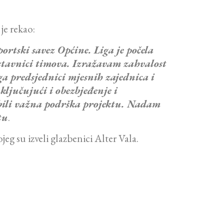
je rekao:
ortski savez Općine. Liga je počela
dstavnici timova. Izražavam zahvalost
ega predsjednici mjesnih zajednica i
ključujući i obezbjeđenje i
 bili važna podrška projektu. Nadam
tu
.
g su izveli glazbenici Alter Vala.