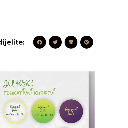
ijelite: