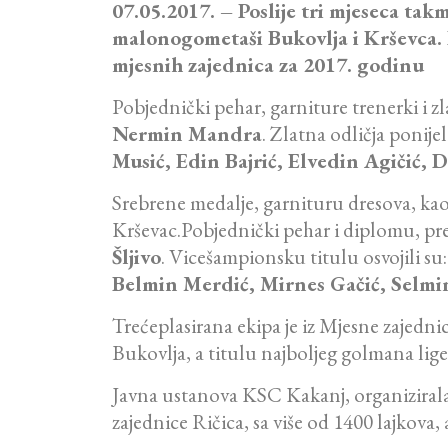
07.05.2017. – Poslije tri mjeseca takm
malonogometaši Bukovlja i Krševca. R
mjesnih zajednica za 2017. godinu
Pobjednički pehar, garniture trenerki i
Nermin Mandra
. Zlatna odličja ponijel
Musić, Edin Bajrić, Elvedin Agičić,
Srebrene medalje, garnituru dresova, kao
Krševac.Pobjednički pehar i diplomu, pr
Šljivo
. Vicešampionsku titulu osvojili su
Belmin Merdić, Mirnes Gačić, Selmin
Trećeplasirana ekipa je iz Mjesne zajedn
Bukovlja, a titulu najboljeg golmana lige
Javna ustanova KSC Kakanj, organizirala 
zajednice Ričica, sa više od 1400 lajkova,