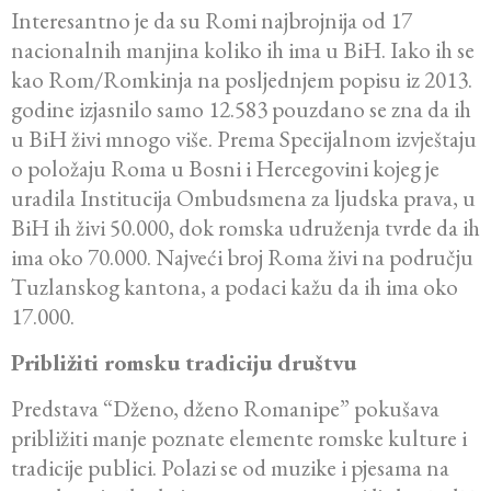
Interesantno je da su Romi najbrojnija od 17
nacionalnih manjina koliko ih ima u BiH. Iako ih se
kao Rom/Romkinja na posljednjem popisu iz 2013.
godine izjasnilo samo 12.583 pouzdano se zna da ih
u BiH živi mnogo više. Prema Specijalnom izvještaju
o položaju Roma u Bosni i Hercegovini kojeg je
uradila Institucija Ombudsmena za ljudska prava, u
BiH ih živi 50.000, dok romska udruženja tvrde da ih
ima oko 70.000. Najveći broj Roma živi na području
Tuzlanskog kantona, a podaci kažu da ih ima oko
17.000.
Približiti romsku tradiciju društvu
Predstava “Dženo, dženo Romanipe” pokušava
približiti manje poznate elemente romske kulture i
tradicije publici. Polazi se od muzike i pjesama na