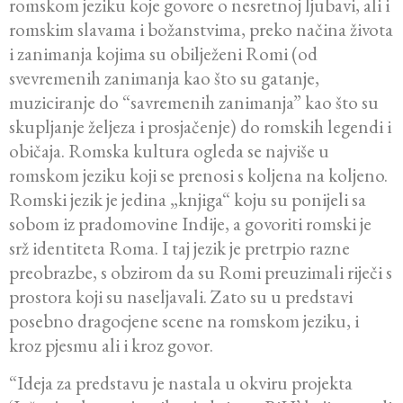
romskom jeziku koje govore o nesretnoj ljubavi, ali i
romskim slavama i božanstvima, preko načina života
i zanimanja kojima su obilježeni Romi (od
svevremenih zanimanja kao što su gatanje,
muziciranje do “savremenih zanimanja” kao što su
skupljanje željeza i prosjačenje) do romskih legendi i
običaja. Romska kultura ogleda se najviše u
romskom jeziku koji se prenosi s koljena na koljeno.
Romski jezik je jedina „knjiga“ koju su ponijeli sa
sobom iz pradomovine Indije, a govoriti romski je
srž identiteta Roma. I taj jezik je pretrpio razne
preobrazbe, s obzirom da su Romi preuzimali riječi s
prostora koji su naseljavali. Zato su u predstavi
posebno dragocjene scene na romskom jeziku, i
kroz pjesmu ali i kroz govor.
“Ideja za predstavu je nastala u okviru projekta