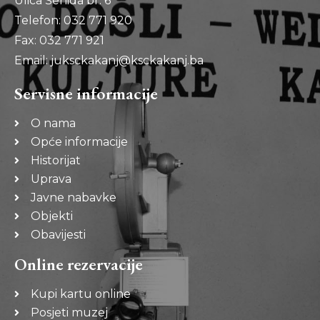
Ulica Šehida br. 6
Telefon: 032 771 920
Fax: 032 771 921
Email: juksckakanj@ksckakanj.ba
Servisne informacije
O nama
Opće informacije
Historijat
Uprava
Javne nabavke
Objekti
Obavijesti
Online rezervacije
Kupi kartu online
Posjeti muzej