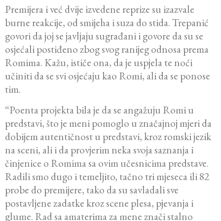
Premijera i već dvije izvedene reprize su izazvale
burne reakcije, od smijeha i suza do stida. Trepanić
govori da joj se javljaju sugrađani i govore da su se
osjećali postiđeno zbog svog ranijeg odnosa prema
Romima. Kažu, ističe ona, da je uspjela te noći
učiniti da se svi osjećaju kao Romi, ali da se ponose
tim.
“Poenta projekta bila je da se angažuju Romi u
predstavi, što je meni pomoglo u značajnoj mjeri da
dobijem autentičnost u predstavi, kroz romski jezik
na sceni, ali i da provjerim neka svoja saznanja i
činjenice o Romima sa ovim učesnicima predstave.
Radili smo dugo i temeljito, tačno tri mjeseca ili 82
probe do premijere, tako da su savladali sve
postavljene zadatke kroz scene plesa, pjevanja i
glume. Rad sa amaterima za mene znači stalno