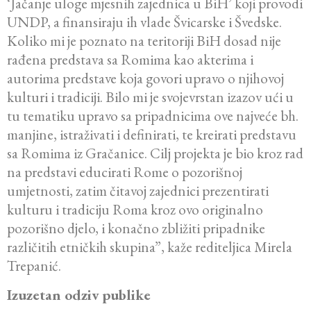
‘Jačanje uloge mjesnih zajednica u BiH’ koji provodi
UNDP, a finansiraju ih vlade Švicarske i Švedske.
Koliko mi je poznato na teritoriji BiH dosad nije
rađena predstava sa Romima kao akterima i
autorima predstave koja govori upravo o njihovoj
kulturi i tradiciji. Bilo mi je svojevrstan izazov ući u
tu tematiku upravo sa pripadnicima ove najveće bh.
manjine, istraživati i definirati, te kreirati predstavu
sa Romima iz Gračanice. Cilj projekta je bio kroz rad
na predstavi educirati Rome o pozorišnoj
umjetnosti, zatim čitavoj zajednici prezentirati
kulturu i tradiciju Roma kroz ovo originalno
pozorišno djelo, i konačno zbližiti pripadnike
različitih etničkih skupina”, kaže rediteljica Mirela
Trepanić.
Izuzetan odziv publike