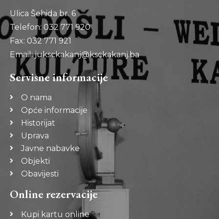
Ulica Šehida br. 6
Telefon: 032 771 920
Fax: 032 771 921
Email: juksckakanj@ksckakanj.ba
Servisne informacije
O nama
Opće informacije
Historijat
Uprava
Javne nabavke
Objekti
Obavijesti
Online rezervacije
Kupi kartu online