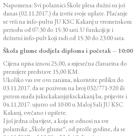
Napomena: Svi polaznici Škole plesa dužni su još
danas (02.11.2017.) da izvrše svoje uplate. Plaćanje
se vrši na info-pultu JU KSC Kakanj u vremenskom
periodu od 07:30 do 15:30 sati. U funkciji je i
dežurni info-pult koji radi od 15:30 do 23:00 sata.
Škola glume dodjela diploma i početak – 10:00
Cijena upisa iznosi 25,00, a mjesečna članarina do
premijere predstave 15,00 KM.
Ukoliko vas sve ovo zanima, iskoristite priliku do
03.11.2017. da se pozivom na broj 032/771-920 ili
putem maila juksckakanj@ksckakanj.ba, prijavite i
04.11.2017. ujutro od 10:00 u Maloj Sali JU KSC
Kakanj, svečano i upišete.
I još jedna obavijest, a koja se odnosi na sve
polaznike „Škole glume“, od prošle godine, da se