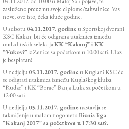
04.11.2017. od 10:00 u Maloj Sali pojave, te
zasluženo preuzmu svoje diplome/zahvalnice. Vas
nove, ovo isto, čeka iduće godine.
U subotu
04.11.2017. godine
u Sportskoj dvorani
KSC Kakanj bit će odigrana utakmica između
omladinskih selekcija
KK “Kakanj” i KK
“Vukovi”
iz Zenice sa početkom u 10:00 sati. Ulaz
je besplatan!
U nedjelju
05.11.2017. godine
u Kuglani KSC će
se odigrati utakmica između Kuglaškog kluba
“Rudar” i KK “Borac” Banja Luka sa početkom u
12:00 sati.
U nedjelju
05.11.2017. godine
nastavlja se
takmičenje u malom nogometu
Biznis liga
“Kakanj 2017” sa početkom u 17:30 sati.