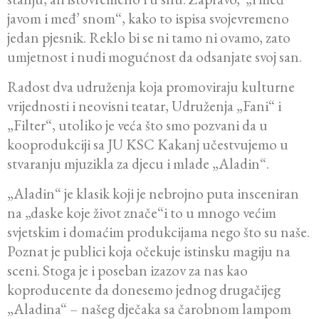
javom i međ’ snom“, kako to ispisa svojevremeno
jedan pjesnik. Reklo bi se ni tamo ni ovamo, zato
umjetnost i nudi mogućnost da odsanjate svoj san.
Radost dva udruženja koja promoviraju kulturne
vrijednosti i neovisni teatar, Udruženja „Fani“ i
„Filter“, utoliko je veća što smo pozvani da u
kooprodukciji sa JU KSC Kakanj učestvujemo u
stvaranju mjuzikla za djecu i mlade „Aladin“.
„Aladin“ je klasik koji je nebrojno puta insceniran
na „daske koje život znače“i to u mnogo većim
svjetskim i domaćim produkcijama nego što su naše.
Poznat je publici koja očekuje istinsku magiju na
sceni. Stoga je i poseban izazov za nas kao
koproducente da donesemo jednog drugačijeg
„Aladina“ – našeg dječaka sa čarobnom lampom