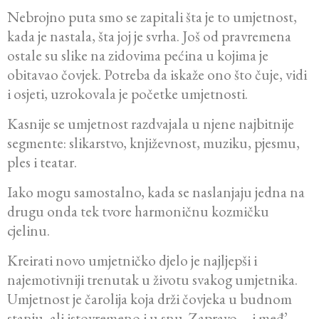
Nebrojno puta smo se zapitali šta je to umjetnost,
kada je nastala, šta joj je svrha. Još od pravremena
ostale su slike na zidovima pećina u kojima je
obitavao čovjek. Potreba da iskaže ono što čuje, vidi
i osjeti, uzrokovala je početke umjetnosti.
Kasnije se umjetnost razdvajala u njene najbitnije
segmente: slikarstvo, književnost, muziku, pjesmu,
ples i teatar.
Iako mogu samostalno, kada se naslanjaju jedna na
drugu onda tek tvore harmoničnu kozmičku
cjelinu.
Kreirati novo umjetničko djelo je najljepši i
najemotivniji trenutak u životu svakog umjetnika.
Umjetnost je čarolija koja drži čovjeka u budnom
stanju, ali istovremeno i u snu. Zapravo, „i međ’