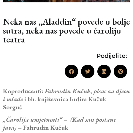
Neka nas „Aladdin“ povede u bolje
sutra, neka nas povede u čaroliju
teatra
Podijelite:
Koproducenti:
Fahrudin Kučuk
,
pisac za djecu
i mlade
i bh. književnica Indira Kučuk –
Sorguč
„Čarolija umjetnosti“ – (Kad san postane
java) –
Fahrudin Kučuk