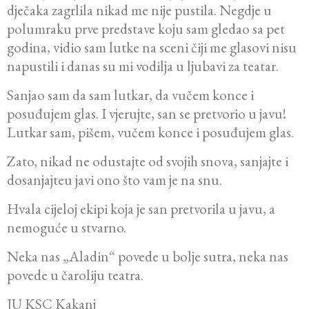
dječaka zagrlila nikad me nije pustila. Negdje u
polumraku prve predstave koju sam gledao sa pet
godina, vidio sam lutke na sceni čiji me glasovi nisu
napustili i danas su mi vodilja u ljubavi za teatar.
Sanjao sam da sam lutkar, da vučem konce i
posuđujem glas. I vjerujte, san se pretvorio u javu!
Lutkar sam, pišem, vučem konce i posuđujem glas.
Zato, nikad ne odustajte od svojih snova, sanjajte i
dosanjajteu javi ono što vam je na snu.
Hvala cijeloj ekipi koja je san pretvorila u javu, a
nemoguće u stvarno.
Neka nas „Aladin“ povede u bolje sutra, neka nas
povede u čaroliju teatra.
JU KSC Kakanj