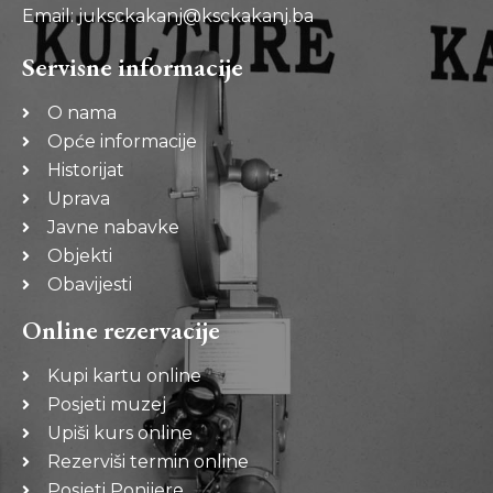
Email: juksckakanj@ksckakanj.ba
Servisne informacije
O nama
Opće informacije
Historijat
Uprava
Javne nabavke
Objekti
Obavijesti
Online rezervacije
Kupi kartu online
Posjeti muzej
Upiši kurs online
Rezerviši termin online
Posjeti Ponijere