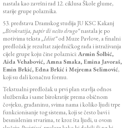
nastala kao završni rad 12. ciklusa Škole glume,
starije grupe polaznika.
53. predstava Dramskog studija JU KSC Kakanj
„Birokratija, papir ili nešto drugo“
nastala je po
motivima teksta
„Idiot“
od Muze Pavlove, a finalni
predložak je rezultat zajedničkog rada i istraživanja
cijele grupe koju čine polaznici:
Armin Šolbić,
Aida Vehabović, Amna Smaka, Emina Javoraš,
Emin Brkić, Edna Brkić i Mejrema Selimović
,
koji su dali konačnu formu.
Tekstualni predložak u prvi plan stavlja odnos
službenika i same birokratije prema običnom
čovjeku, građaninu, svima nama i koliko ljudi trpe
funkcionisanje tog sistema, koji se često bavi i
besmislenim stvarima, te kroz šta ljudi, u ovom
slučaju
Posjetioci
, prolaze kako bi dobili ili ne bi