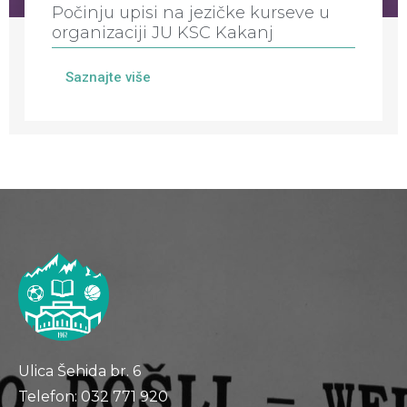
Počinju upisi na jezičke kurseve u
organizaciji JU KSC Kakanj
Saznajte više
Ulica Šehida br. 6
Telefon: 032 771 920