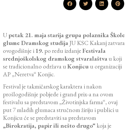
U
petak 21. maja
starija grupa polaznika Škole
glume Dramskog studija
JU KSC Kakanj zatvara
ovogodišnje i
19.
po redu izdanje
Festivala
srednjoškolskog dramskog stvaralaštva
u koji
se tradicionalno održava u
Konjicu
u organizaciji
AP „Neretva“ Konjic.
Festival je takmičarskog karaktera i nakon
prošlogodišnje pobjede i grand prix-a na ovom
festivalu sa predstavom „Životinjska farma“, ovaj
put 7 mladih glumaca stručnom žiriju i publici u
Konjicu će se predstaviti sa predstavom
„Birokratija, papir ili nešto drugo“
koja je