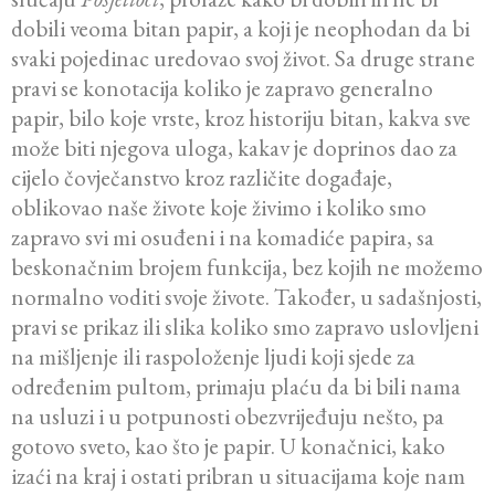
dobili veoma bitan papir, a koji je neophodan da bi
svaki pojedinac uredovao svoj život. Sa druge strane
pravi se konotacija koliko je zapravo generalno
papir, bilo koje vrste, kroz historiju bitan, kakva sve
može biti njegova uloga, kakav je doprinos dao za
cijelo čovječanstvo kroz različite događaje,
oblikovao naše živote koje živimo i koliko smo
zapravo svi mi osuđeni i na komadiće papira, sa
beskonačnim brojem funkcija, bez kojih ne možemo
normalno voditi svoje živote. Također, u sadašnjosti,
pravi se prikaz ili slika koliko smo zapravo uslovljeni
na mišljenje ili raspoloženje ljudi koji sjede za
određenim pultom, primaju plaću da bi bili nama
na usluzi i u potpunosti obezvrijeđuju nešto, pa
gotovo sveto, kao što je papir. U konačnici, kako
izaći na kraj i ostati pribran u situacijama koje nam