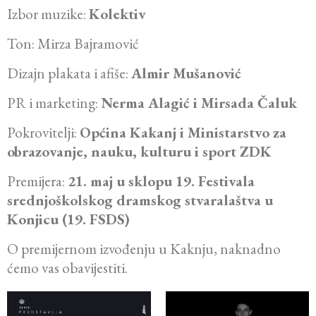
Izbor muzike:
Kolektiv
Ton: Mirza Bajramović
Dizajn plakata i afiše:
Almir Mušanović
PR i marketing:
Nerma Alagić i Mirsada Čaluk
Pokrovitelji:
Općina Kakanj i Ministarstvo za
obrazovanje, nauku, kulturu i sport ZDK
Premijera:
21. maj u sklopu 19. Festivala
srednjoškolskog dramskog stvaralaštva u
Konjicu (19. FSDS)
O premijernom izvođenju u Kaknju, naknadno
ćemo vas obavijestiti.