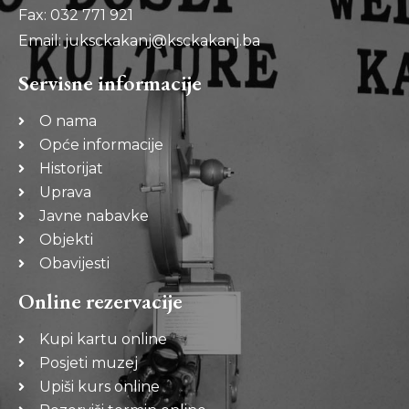
Fax: 032 771 921
Email: juksckakanj@ksckakanj.ba
Servisne informacije
O nama
Opće informacije
Historijat
Uprava
Javne nabavke
Objekti
Obavijesti
Online rezervacije
Kupi kartu online
Posjeti muzej
Upiši kurs online