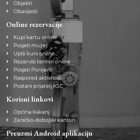
Objekti
Obavijesti
Online rezervacije
Kupi kartu online
Posjeti muzej
Upiši kurs online
Rezerviši termin online
Posjeti Ponijere
Raspored aktivnosti
Postani prijatelj KSC
Korisni linkovi
Općina Kakanj
Zeničko-dobojski kanton
Preuzmi Android aplikaciju