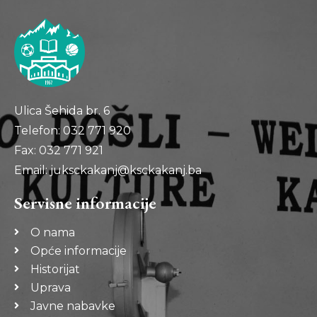
Ulica Šehida br. 6
Telefon: 032 771 920
Fax: 032 771 921
Email: juksckakanj@ksckakanj.ba
Servisne informacije
O nama
Opće informacije
Historijat
Uprava
Javne nabavke