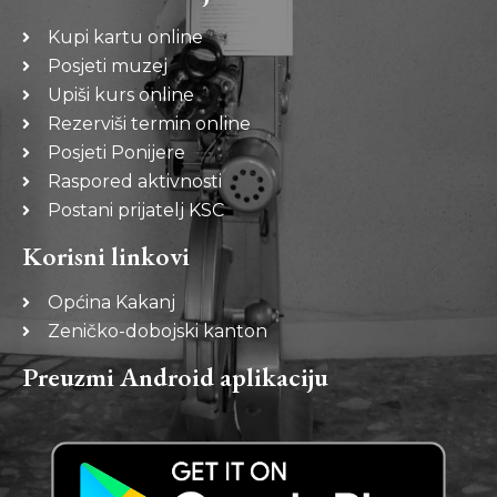
Kupi kartu online
Posjeti muzej
Upiši kurs online
Rezerviši termin online
Posjeti Ponijere
Raspored aktivnosti
Postani prijatelj KSC
Korisni linkovi
Općina Kakanj
Zeničko-dobojski kanton
Preuzmi Android aplikaciju