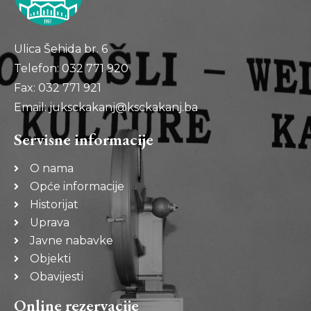
Ulica Šehida br. 6
Telefon: 032 771 920
Fax: 032 771 921
Email: juksckakanj@ksckakanj.ba
Servisne informacije
O nama
Opće informacije
Historijat
Uprava
Javne nabavke
Objekti
Obavijesti
Online rezervacije