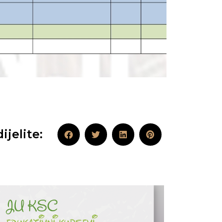
ijelite: