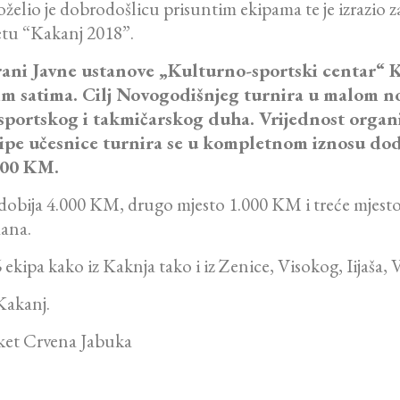
lio je dobrodošlicu prisuntim ekipama te je izrazio z
tu “Kakanj 2018”.
orani Javne ustanove „Kulturno-sportski centar“ 
m satima. Cilj Novogodišnjeg turnira u malom n
 sportskog i takmičarskog duha.
Vrijednost organ
kipe učesnice turnira se u kompletnom iznosu dodi
000 KM.
 dobija 4.000 KM, drugo mjesto 1.000 KM i treće mjesto
mana.
ekipa kako iz Kaknja tako i iz Zenice, Visokog, Iijaša, 
Kakanj.
rket Crvena Jabuka