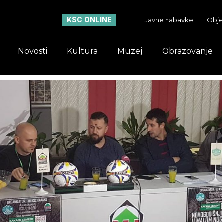
KSC ONLINE
Javne nabavke
|
Obje
Novosti
Kultura
Muzej
Obrazovanje