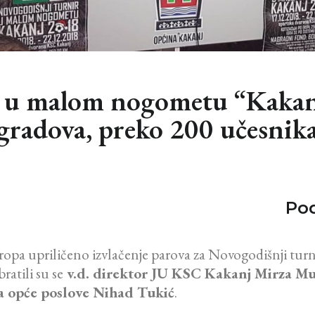
r u malom nogometu “Kakan
7 gradova, preko 200 učesnik
Pod
opa upriličeno izvlačenje parova za Novogodišnji t
atili su se
v.d. direktor JU KSC Kakanj Mirza Muši
 za opće poslove Nihad Tukić
.