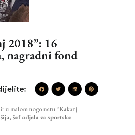
j 2018”: 16
a, nagradni fond
ijelite:
urnir u malom nogometu “Kakanj
ja, šef odjela za sportske