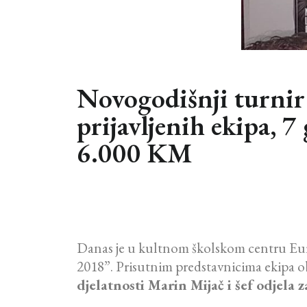
Novogodišnji turni
prijavljenih ekipa, 
6.000 KM
Danas je u kultnom školskom centru Eur
2018”. Prisutnim predstavnicima ekipa obr
djelatnosti Marin Mijač i šef odjela