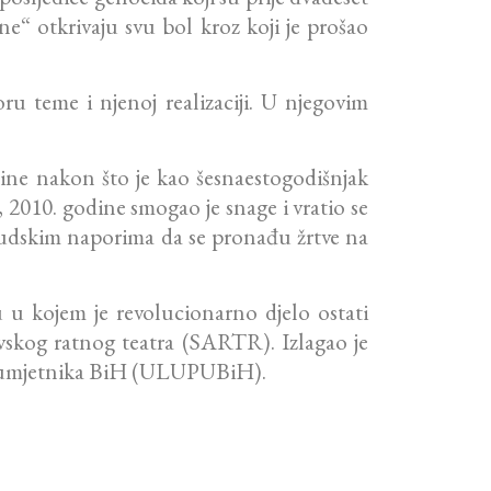
e“ otkrivaju svu bol kroz koji je prošao
ru teme i njenoj realizaciji. U njegovim
ine nakon što je kao šesnaestogodišnjak
, 2010. godine smogao je snage i vratio se
ljudskim naporima da se pronađu žrtve na
 u kojem je revolucionarno djelo ostati
evskog ratnog teatra (SARTR). Izlagao je
nih umjetnika BiH (ULUPUBiH).