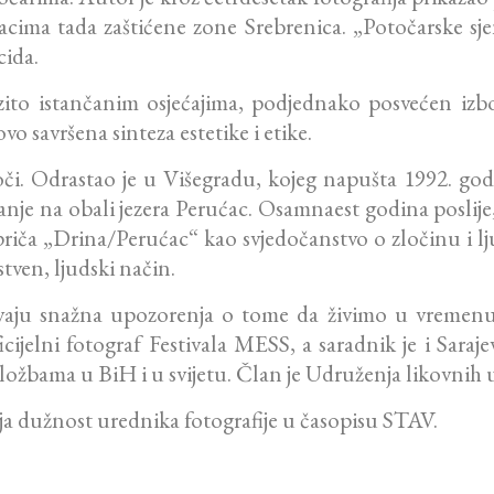
cima tada zaštićene zone Srebrenica. „Potočarske sjen
cida.
zito istančanim osjećajima, podjednako posvećen izbo
o savršena sinteza estetike i etike.
či. Odrastao je u Višegradu, kojeg napušta 1992. god
janje na obali jezera Perućac. Osamnaest godina poslije
o priča „Drina/Perućac“ kao svjedočanstvo o zločinu i 
tven, ljudski način.
avaju snažna upozorenja o tome da živimo u vremenu
cijelni fotograf Festivala MESS, a saradnik je i Saraj
izložbama u BiH i u svijetu. Član je Udruženja likov
lja dužnost urednika fotografije u časopisu STAV.