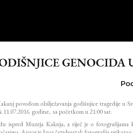
GODIŠNJICE GENOCIDA 
Pod
nj povodom obilježavanja godišnjice tragedije u Srebr
 11.07.2016. godine, sa početkom u 21:00 sat.
zidu ispred Muzeja Kaknja, a riječ je o fotografijama 
arima. Autor je kroz četrdesetak fotografija prikazao p