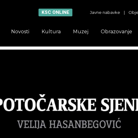
KSC ONLINE
Javne nabavke
|
Obje
Novosti
Kultura
Muzej
Obrazovanje