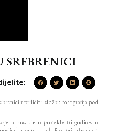
U SREBRENICI
ijelite:
enici upriličiti izložbu fotografija pod
koje su nastale u protekle tri godine, u
osljedice genocida koji su prije dvadeset