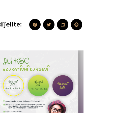
ijelite: