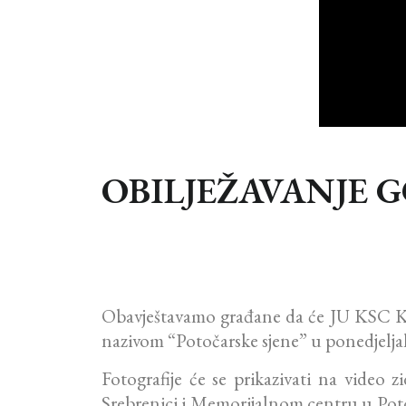
OBILJEŽAVANJE 
Obavještavamo građane da će JU KSC Kaka
nazivom “Potočarske sjene” u ponedjeljak
Fotografije će se prikazivati na video 
Srebrenici i Memorijalnom centru u Potoč