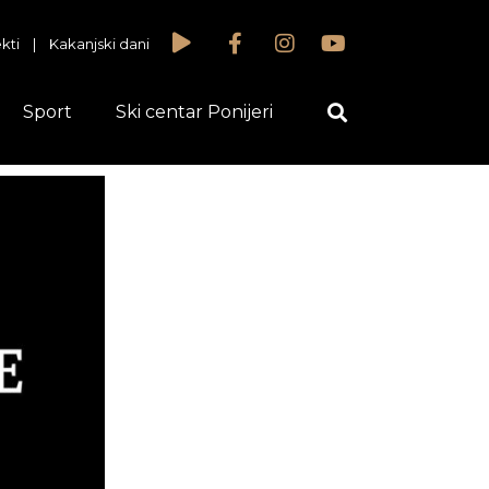
kti
|
Kakanjski dani
Sport
Ski centar Ponijeri