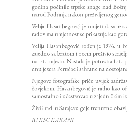
godina počinile srpske snage nad Bošnja
narod Podrinja nakon preživljenog geno
Velija Hasanbegović je umjetnik sa izra
radovima umjetnost se prikazuje kao gotov
Velija Hasanbegović rođen je 1976. u Fo
zajedno sa bratom i ocem preživio strijel
na isto mjesto. Nastala je potresna fot
dnu jezera Perućac i sahrane na dostojans
Njegove fotografske priče uvijek sadrž
čovjekom. Hasanbegović je radio kao ofi
samostalno i učestvovao u zajedničkim 
Živi i radi u Sarajevu gdje trenutno obav
JU KSC KAKANJ