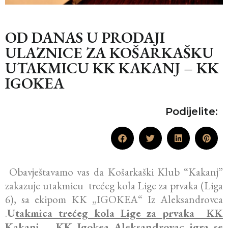
OD DANAS U PRODAJI
ULAZNICE ZA KOŠARKAŠKU
UTAKMICU KK KAKANJ – KK
IGOKEA
Podijelite:
Obavještavamo vas da Košarkaški Klub “Kakanj”
zakazuje utakmicu trećeg kola Lige za prvaka (Liga
6), sa ekipom KK „IGOKEA“ Iz Aleksandrovca
.
U
takmica trećeg kola Lige za prvaka KK
Kakanj – KK Igokea Aleksandrovac igra se