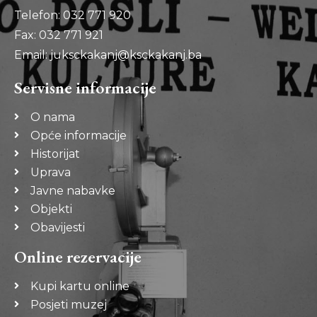
Telefon: 032 771 920
Fax: 032 771 921
Email: juksckakanj@ksckakanj.ba
Servisne informacije
O nama
Opće informacije
Historijat
Uprava
Javne nabavke
Objekti
Obavijesti
Online rezervacije
Kupi kartu online
Posjeti muzej