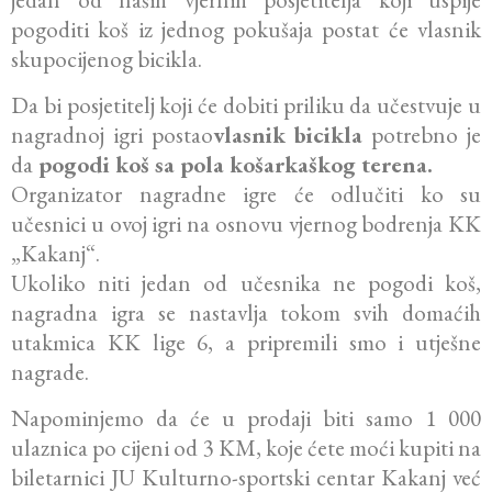
pogoditi koš iz jednog pokušaja postat će vlasnik
skupocijenog bicikla.
Da bi posjetitelj koji će dobiti priliku da učestvuje u
nagradnoj igri postao
vlasnik bicikla
potrebno je
da
pogodi koš sa pola košarkaškog terena.
Organizator nagradne igre će odlučiti ko su
učesnici u ovoj igri na osnovu vjernog bodrenja KK
„Kakanj“.
Ukoliko niti jedan od učesnika ne pogodi koš,
nagradna igra se nastavlja tokom svih domaćih
utakmica KK lige 6, a pripremili smo i utješne
nagrade.
Napominjemo da će u prodaji biti samo 1 000
ulaznica po cijeni od 3 KM, koje ćete moći kupiti na
biletarnici JU Kulturno-sportski centar Kakanj već