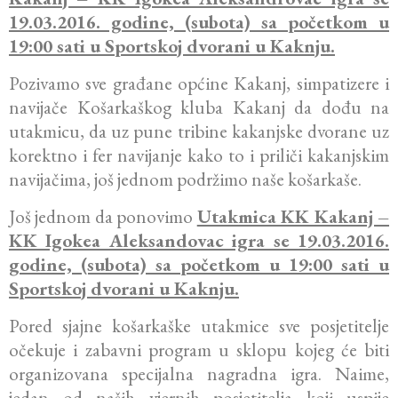
19.03.2016. godine, (subota) sa početkom u
19:00 sati u Sportskoj dvorani u Kaknju.
Pozivamo sve građane općine Kakanj, simpatizere i
navijače Košarkaškog kluba Kakanj da dođu na
utakmicu, da uz pune tribine kakanjske dvorane uz
korektno i fer navijanje kako to i priliči kakanjskim
navijačima, još jednom podržimo naše košarkaše.
Još jednom da ponovimo
Utakmica KK Kakanj –
KK Igokea Aleksandovac igra se 19.03.2016.
godine, (subota) sa početkom u 19:00 sati u
Sportskoj dvorani u Kaknju.
Pored sjajne košarkaške utakmice sve posjetitelje
očekuje i zabavni program u sklopu kojeg će biti
organizovana specijalna nagradna igra. Naime,
jedan od naših vjernih posjetitelja koji uspije