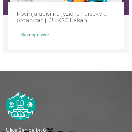
Počinju upisi na jezičke kurseve u
organizaciji JU KSC Kakanj
Saznajte više
Ulica Šehida br. 6