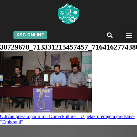
KSC ONLINE
30729670_713331215457457_716416277438
Održan press u podrumu Doma kulture – U petak premijera predstave
“Emigranti”