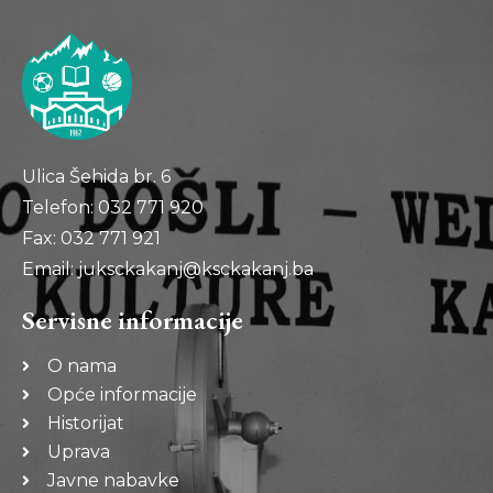
Ulica Šehida br. 6
Telefon: 032 771 920
Fax: 032 771 921
Email: juksckakanj@ksckakanj.ba
Servisne informacije
O nama
Opće informacije
Historijat
Uprava
Javne nabavke