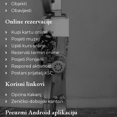
Objekti
Obavijesti
Online rezervacije
Kupi kartu online
Posjeti muzej
Upiši kurs online
Rezerviši termin online
Posjeti Ponijere
Raspored aktivnosti
Postani prijatelj KSC
Korisni linkovi
Općina Kakanj
Zeničko-dobojski kanton
Preuzmi Android aplikaciju