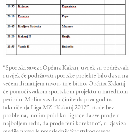
“Sportski savez i Općina Kakanj uvijek su podržavali
i uvijek će podržavati sportske projekte bilo da su na
većem ili manjem nivou, nije bitno, Općina Kakanj
će pomoći svakom sportskom projektu u narednom
periodu. Molim vas da učinite da prva godina
takmičenja Liga MZ “Kakanj 2017” prođe bez
problema, molim publiku i igrače da sve prođe u
najboljem redu, da prođe fer i korektno”, u izjavi za
medije naveo je predsjednik Sportskog saveza