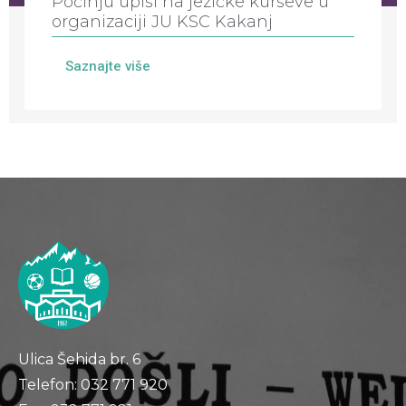
Počinju upisi na jezičke kurseve u
organizaciji JU KSC Kakanj
Saznajte više
Ulica Šehida br. 6
Telefon: 032 771 920