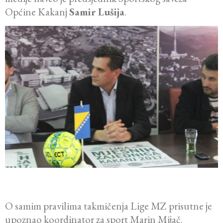
Općine Kakanj
Samir Lušija
.
O samim pravilima takmičenja Lige MZ prisutne je
upoznao koordinator za sport Marin Mijač.