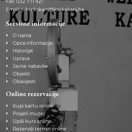
Fax: 032 771 921
Email: juksckakanj@ksckakanj.ba
Servisne informacije
O nama
Opće informacije
Historijat
Uprava
Javne nabavke
Objekti
Obavijesti
Online rezervacije
Kupi kartu online
Posjeti muzej
Upiši kurs online
Rezerviši termin online