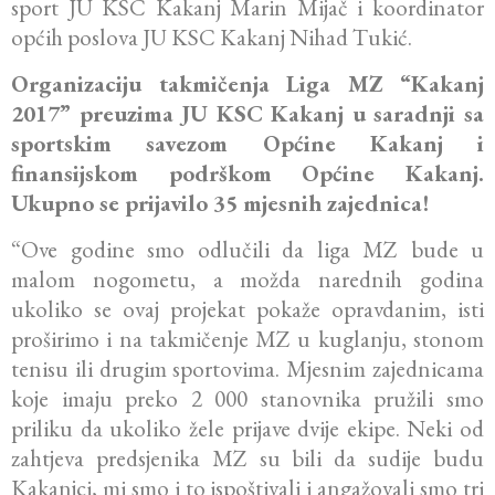
sport JU KSC Kakanj Marin Mijač i koordinator
općih poslova JU KSC Kakanj Nihad Tukić.
Organizaciju takmičenja Liga MZ “Kakanj
2017” preuzima JU KSC Kakanj u saradnji sa
sportskim savezom Općine Kakanj i
finansijskom podrškom Općine Kakanj.
Ukupno se prijavilo 35 mjesnih zajednica!
“Ove godine smo odlučili da liga MZ bude u
malom nogometu, a možda narednih godina
ukoliko se ovaj projekat pokaže opravdanim, isti
proširimo i na takmičenje MZ u kuglanju, stonom
tenisu ili drugim sportovima. Mjesnim zajednicama
koje imaju preko 2 000 stanovnika pružili smo
priliku da ukoliko žele prijave dvije ekipe. Neki od
zahtjeva predsjenika MZ su bili da sudije budu
Kakanjci, mi smo i to ispoštivali i angažovali smo tri