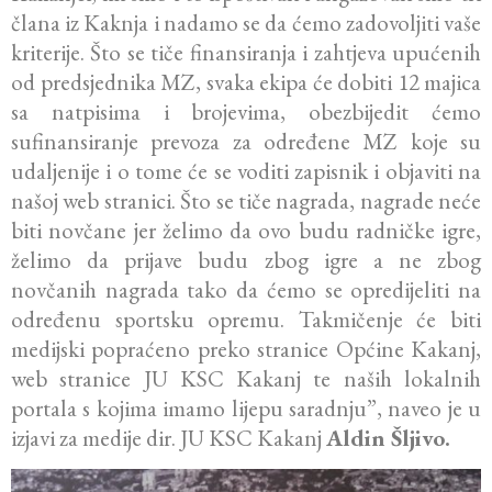
člana iz Kaknja i nadamo se da ćemo zadovoljiti vaše
kriterije. Što se tiče finansiranja i zahtjeva upućenih
od predsjednika MZ, svaka ekipa će dobiti 12 majica
sa natpisima i brojevima, obezbijedit ćemo
sufinansiranje prevoza za određene MZ koje su
udaljenije i o tome će se voditi zapisnik i objaviti na
našoj web stranici. Što se tiče nagrada, nagrade neće
biti novčane jer želimo da ovo budu radničke igre,
želimo da prijave budu zbog igre a ne zbog
novčanih nagrada tako da ćemo se opredijeliti na
određenu sportsku opremu. Takmičenje će biti
medijski popraćeno preko stranice Općine Kakanj,
web stranice JU KSC Kakanj te naših lokalnih
portala s kojima imamo lijepu saradnju”, naveo je u
izjavi za medije dir. JU KSC Kakanj
Aldin Šljivo.