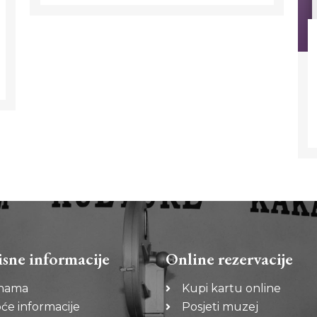
isne informacije
Online rezervacije
nama
Kupi kartu online
će informacije
Posjeti muzej