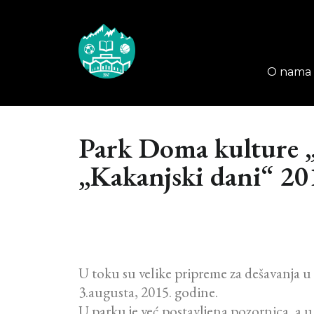
O nama
Park Doma kulture „
„Kakanjski dani“ 20
U toku su velike pripreme za dešavanja 
3.augusta, 2015. godine.
U parku je već postavljena pozornica, a u