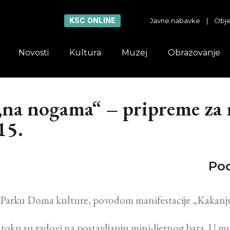
KSC ONLINE
Javne nabavke
|
Obje
Novosti
Kultura
Muzej
Obrazovanje
na nogama“ – pripreme za 
15.
Pod
u Parku Doma kulture, povodom manifestacije „Kakanjski
 toku su radovi na postavljanju mini-ljetnog bara. U m