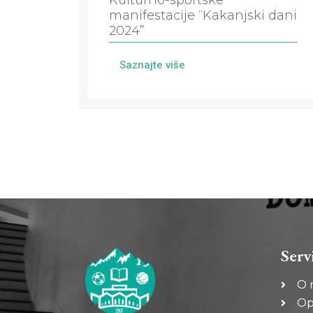
Kulturno-sportske
manifestacije “Kakanjski dani
2024”
Saznajte više
Serv
O 
Op