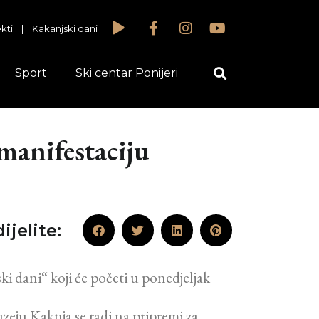
kti
|
Kakanjski dani
Sport
Ski centar Ponijeri
manifestaciju
ijelite:
 dani“ koji će početi u ponedjeljak
uzeju Kaknja se radi na pripremi za