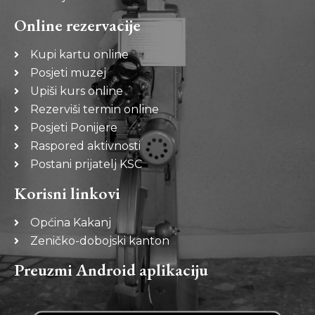
Online rezervacije
Kupi kartu online
Posjeti muzej
Upiši kurs online
Rezerviši termin online
Posjeti Ponijere
Raspored aktivnosti
Postani prijatelj KSC
Korisni linkovi
Općina Kakanj
Zeničko-dobojski kanton
Preuzmi Android aplikaciju