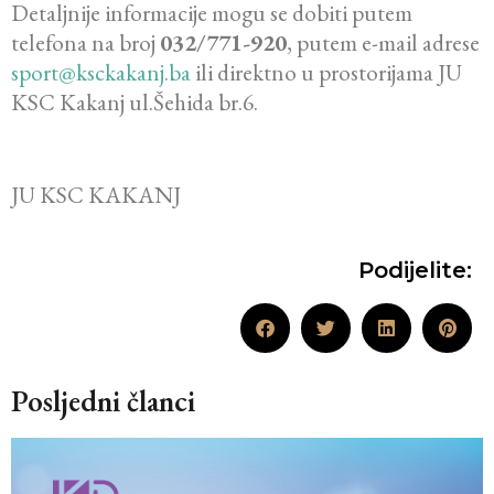
Detaljnije informacije mogu se dobiti putem
telefona na broj
032/771-920
, putem e-mail adrese
sport@ksckakanj.ba
ili direktno u prostorijama JU
KSC Kakanj ul.Šehida br.6.
JU KSC KAKANJ
Podijelite:
Posljedni članci