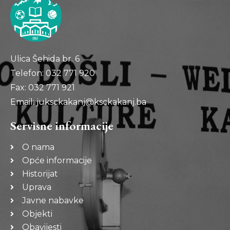
Ulica Šehida br. 6
Telefon: 032 771 920
Fax: 032 771 921
Email: juksckakanj@ksckakanj.ba
Servisne informacije
O nama
Opće informacije
Historijat
Uprava
Javne nabavke
Objekti
Obavijesti