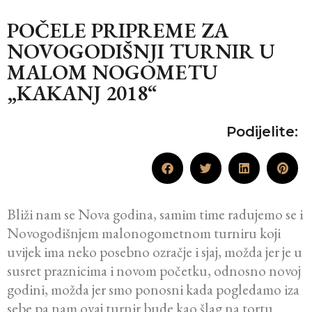
POČELE PRIPREME ZA
NOVOGODIŠNJI TURNIR U
MALOM NOGOMETU
„KAKANJ 2018“
Podijelite:
Bliži nam se Nova godina, samim time radujemo se i
Novogodišnjem malonogometnom turniru koji
uvijek ima neko posebno ozračje i sjaj, možda jer je u
susret praznicima i novom početku, odnosno novoj
godini, možda jer smo ponosni kada pogledamo iza
sebe pa nam ovaj turnir bude kao šlag na tortu.