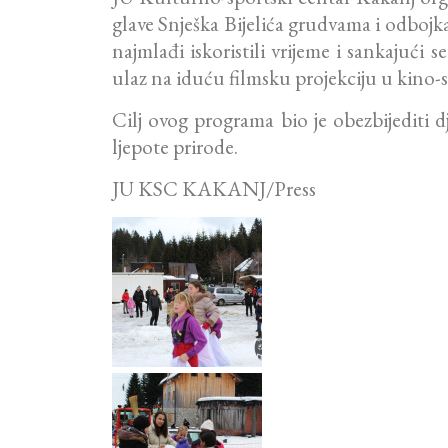
glave Snješka Bijelića grudvama i odbojka
najmlađi iskoristili vrijeme i sankajući 
ulaz na iduću filmsku projekciju u kino-
Cilj ovog programa bio je obezbijediti d
ljepote prirode.
JU KSC KAKANJ/Press