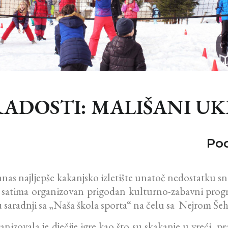
RADOSTI: MALIŠANI UK
Pod
anas najljepše kakanjsko izletište unatoč nedostatku s
im satima organizovan prigodan kulturno-zabavni pr
 u saradnji sa „Naša škola sporta“ na čelu sa Nejrom Še
zovala je dječije igre kao što su skakanje u vreći, pr