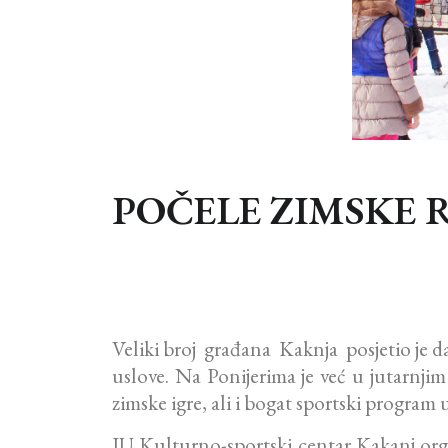
POČELE ZIMSKE 
Veliki broj građana Kaknja posjetio je d
uslove. Na Ponijerima je već u jutarnj
zimske igre, ali i bogat sportski program
JU Kulturno-sportski centar Kakanj organi