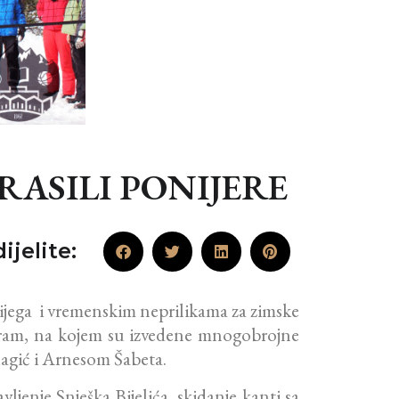
RASILI PONIJERE
ijelite:
nijega i vremenskim neprilikama za zimske
ogram, na kojem su izvedene mnogobrojne
hagić i Arnesom Šabeta.
avljenje
Snješka Bijelića, skidanje kanti sa