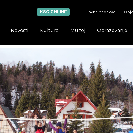
KSC ONLINE
Javne nabavke
|
Obje
Novosti
Kultura
Muzej
Obrazovanje