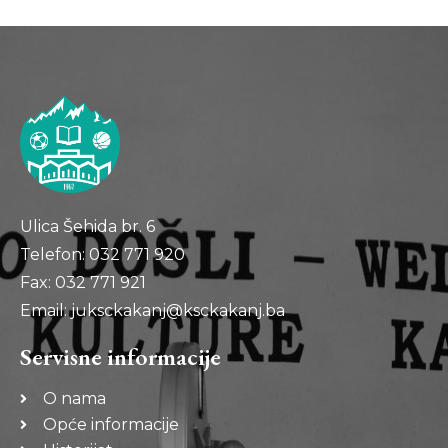
Ulica Šehida br. 6
Telefon: 032 771 920
Fax: 032 771 921
Email: juksckakanj@ksckakanj.ba
Servisne informacije
O nama
Opće informacije