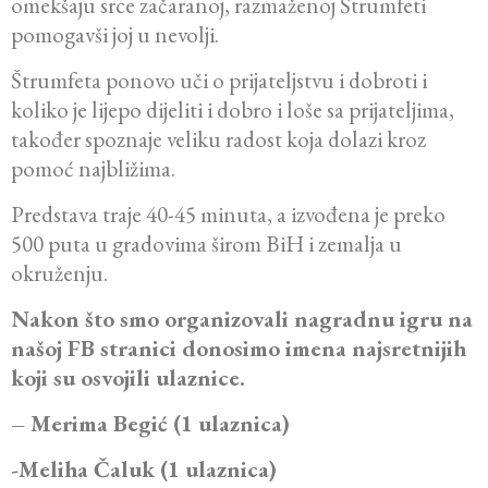
omekšaju srce začaranoj, razmaženoj Štrumfeti
pomogavši joj u nevolji.
Štrumfeta ponovo uči o prijateljstvu i dobroti i
koliko je lijepo dijeliti i dobro i loše sa prijateljima,
također spoznaje veliku radost koja dolazi kroz
pomoć najbližima.
Predstava traje 40-45 minuta, a izvođenа je preko
500 putа u grаdovimа širom BiH i zemalja u
okruženju.
Nakon što smo organizovali nagradnu igru na
našoj FB stranici donosimo imena najsretnijih
koji su osvojili ulaznice.
– Merima Begić (1 ulaznica)
-Meliha Čaluk (1 ulaznica)