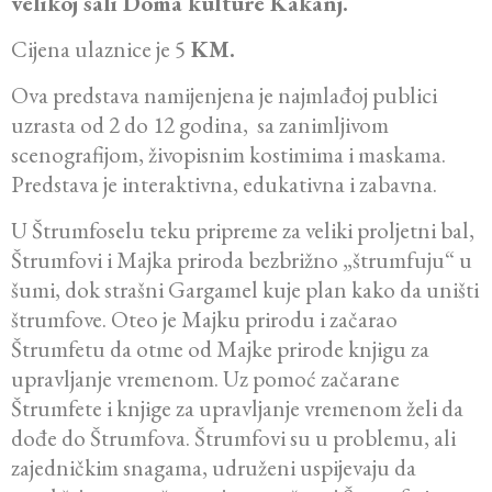
velikoj sali Doma kulture Kakanj.
Cijena ulaznice je 5
KM.
Ova predstаvа namijenjena je najmlađoj publici
uzrasta od 2 do 12 godina, sa zanimljivom
scenografijom, živopisnim kostimima i mаskаmа.
Predstаvа je interаktivnа, edukativna i zabavnа.
U Štrumfoselu teku pripreme za veliki proljetni bal,
Štrumfovi i Majka priroda bezbrižno „štrumfuju“ u
šumi, dok strašni Gargamel kuje plan kako da uništi
štrumfove. Oteo je Majku prirodu i začarao
Štrumfetu da otme od Majke prirode knjigu za
upravljanje vremenom. Uz pomoć začarane
Štrumfete i knjige za upravljanje vremenom želi da
dođe do Štrumfova. Štrumfovi su u problemu, ali
zajedničkim snagama, udruženi uspijevaju da