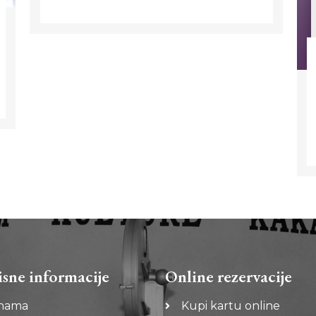
isne informacije
Online rezervacije
nama
Kupi kartu online