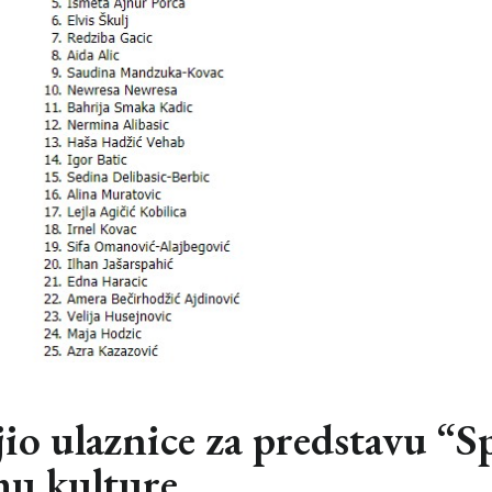
jio ulaznice za predstavu “S
mu kulture