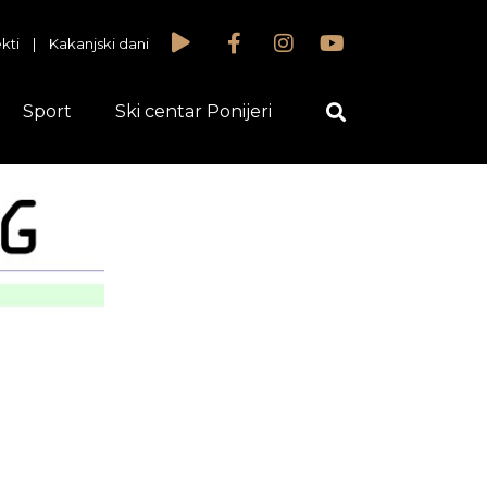
kti
|
Kakanjski dani
Sport
Ski centar Ponijeri