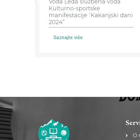
Voda Leda službena voda
Kulturno-sportske
manifestacije “Kakanjski dani
2024”
Saznajte više
Serv
O 