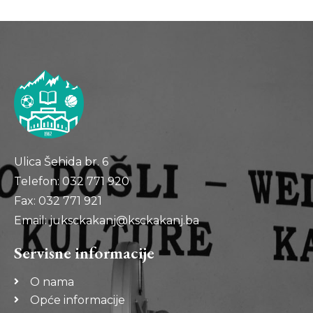
Ulica Šehida br. 6
Telefon: 032 771 920
Fax: 032 771 921
Email: juksckakanj@ksckakanj.ba
Servisne informacije
O nama
Opće informacije