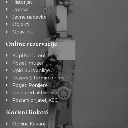
Historijat
Uprava
Javne nabavke
Objekti
Obavijesti
Online rezervacije
Kupi kartu online
Posjeti muzej
Upiši kurs online
Rezerviši termin online
Posjeti Ponijere
Raspored aktivnosti
Postani prijatelj KSC
Korisni linkovi
Općina Kakanj