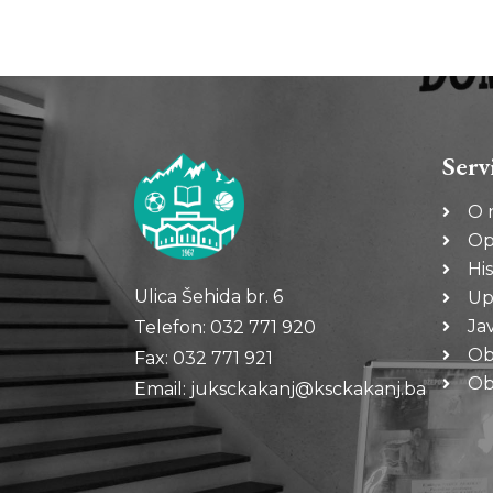
Serv
O 
Op
His
Ulica Šehida br. 6
Up
Ja
Telefon: 032 771 920
Ob
Fax: 032 771 921
Oba
Email: juksckakanj@ksckakanj.ba