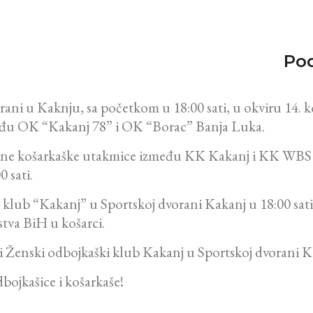
Pod
rani u Kaknju, sa početkom u 18:00 sati, u okviru 14. 
eđu OK “Kakanj 78” i OK “Borac” Banja Luka.
žane košarkaške utakmice između KK Kakanj i KK WBS 
 sati.
 klub “Kakanj” u Sportskoj dvorani Kakanj u 18:00 sat
stva BiH u košarci.
ati Ženski odbojkaški klub Kakanj u Sportskoj dvorani
bojkašice i košarkaše!