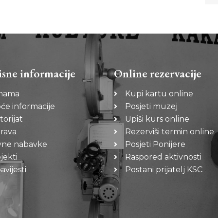
isne informacije
Online rezervacije
nama
Kupi kartu online
će informacije
Posjeti muzej
torijat
Upiši kurs online
rava
Rezerviši termin online
vne nabavke
Posjeti Ponijere
jekti
Raspored aktivnosti
vijesti
Postani prijatelj KSC