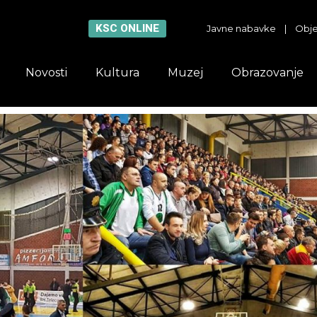
KSC ONLINE
Javne nabavke
|
Obje
Novosti
Kultura
Muzej
Obrazovanje