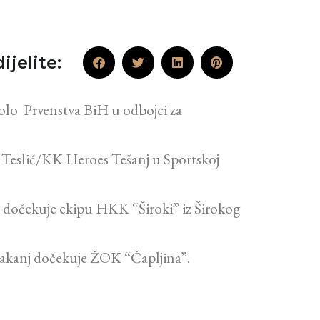
ijelite:
kolo Prvenstva BiH u odbojci za
Teslić/KK Heroes Tešanj u Sportskoj
i dočekuje ekipu HKK “Široki” iz Širokog
 Kakanj dočekuje ŽOK “Čapljina”.