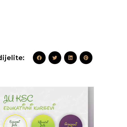
ijelite: