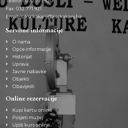
Telefon: 032 771 920
Fax: 032 771 921
Email: juksckakanj@ksckakanj.ba
Servisne informacije
O nama
Opće informacije
Historijat
Uprava
Javne nabavke
Objekti
Obavijesti
Online rezervacije
Kupi kartu online
Posjeti muzej
Upiši kurs online