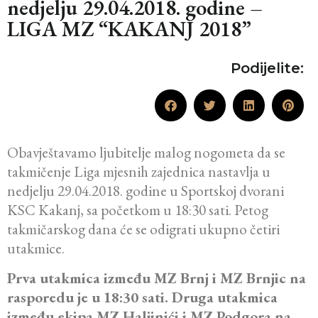
nedjelju 29.04.2018. godine –
LIGA MZ “KAKANJ 2018”
Podijelite:
Obavještavamo ljubitelje malog nogometa da se
takmičenje Liga mjesnih zajednica nastavlja u
nedjelju 29.04.2018. godine u Sportskoj dvorani
KSC Kakanj, sa početkom u 18:30 sati. Petog
takmičarskog dana će se odigrati ukupno četiri
utakmice.
Prva utakmica između MZ Brnj i MZ Brnjic na
rasporedu je u 18:30 sati. Druga utakmica
između ekipa MZ Haljinići i MZ Podgora na