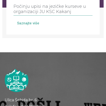
Počinju upisi na jezičke kurseve u
organizaciji JU KSC Kakanj
Saznajte više
Ulica Šehida br. 6