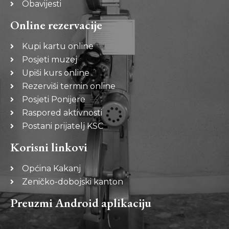
Obavijesti
Online rezervacije
Kupi kartu online
Posjeti muzej
Upiši kurs online
Rezerviši termin online
Posjeti Ponijere
Raspored aktivnosti
Postani prijatelj KSC
Korisni linkovi
Općina Kakanj
Zeničko-dobojski kanton
Preuzmi Android aplikaciju