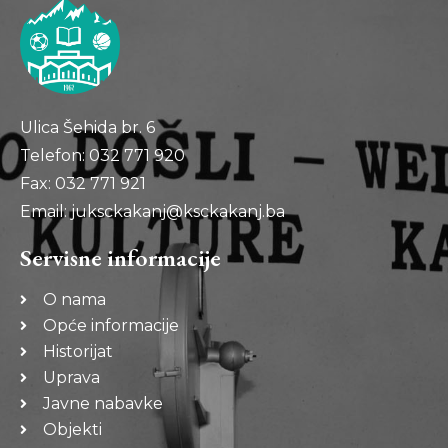
Ulica Šehida br. 6
Telefon: 032 771 920
Fax: 032 771 921
Email: juksckakanj@ksckakanj.ba
Servisne informacije
O nama
Opće informacije
Historijat
Uprava
Javne nabavke
Objekti