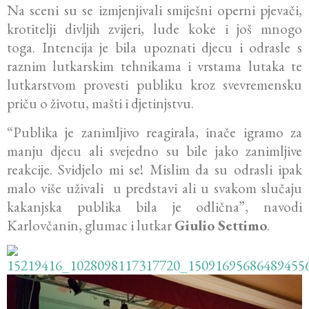
Na sceni su se izmjenjivali smiješni operni pjevači,
krotitelji divljih zvijeri, lude koke i još mnogo
toga. Intencija je bila upoznati djecu i odrasle s
raznim lutkarskim tehnikama i vrstama lutaka te
lutkarstvom provesti publiku kroz svevremensku
priču o životu, mašti i djetinjstvu.
“Publika je zanimljivo reagirala, inače igramo za
manju djecu ali svejedno su bile jako zanimljive
reakcije. Svidjelo mi se! Mislim da su odrasli ipak
malo više uživali u predstavi ali u svakom slučaju
kakanjska publika bila je odlična”, navodi
Karlovčanin, glumac i lutkar
Giulio Settimo
.