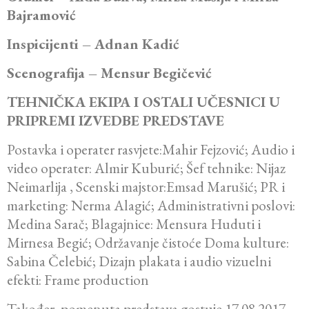
Bajramović
Inspicijenti – Adnan Kadić
Scenografija – Mensur Begičević
TEHNIČKA EKIPA I OSTALI UČESNICI U
PRIPREMI IZVEDBE PREDSTAVE
Postavka i operater rasvjete:Mahir Fejzović; Audio i
video operater: Almir Kuburić; Šef tehnike: Nijaz
Neimarlija , Scenski majstor:Emsad Marušić; PR i
marketing: Nerma Alagić; Administrativni poslovi:
Medina Sarač; Blagajnice: Mensura Huduti i
Mirnesa Begić; Održavanje čistoće Doma kulture:
Sabina Čelebić; Dizajn plakata i audio vizuelni
efekti: Frame production
Također, pomenuta predstava gostuje 17.08.2017.