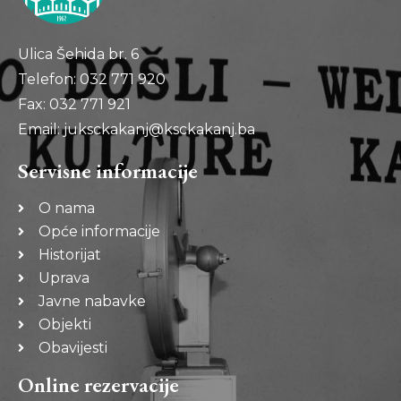
Ulica Šehida br. 6
Telefon: 032 771 920
Fax: 032 771 921
Email: juksckakanj@ksckakanj.ba
Servisne informacije
O nama
Opće informacije
Historijat
Uprava
Javne nabavke
Objekti
Obavijesti
Online rezervacije