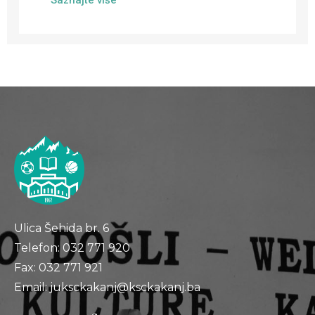
Saznajte više
Ulica Šehida br. 6
Telefon: 032 771 920
Fax: 032 771 921
Email: juksckakanj@ksckakanj.ba