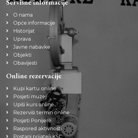
Servisne informacije
O nama
Opće informacije
Historijat
Uprava
Javne nabavke
Objekti
Obavijesti
Online rezervacije
Kupi kartu online
Posjeti muzej
Upiši kurs online
Rezerviši termin online
Posjeti Ponijere
Raspored aktivnosti
Postani prijatelj KSC