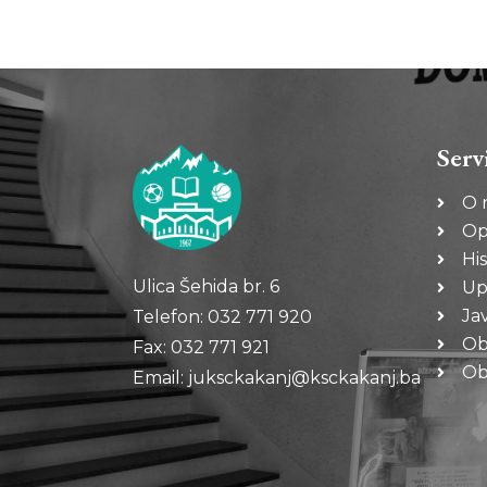
Serv
O 
Op
His
Ulica Šehida br. 6
Up
Ja
Telefon: 032 771 920
Ob
Fax: 032 771 921
Oba
Email: juksckakanj@ksckakanj.ba