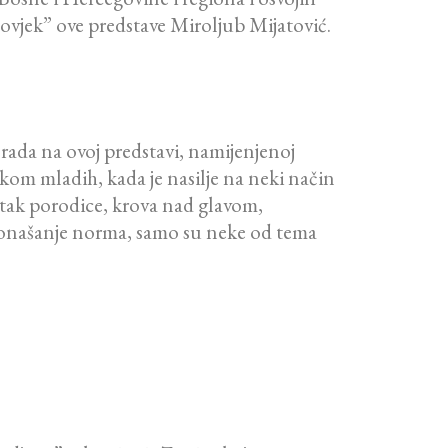
 čovjek” ove predstave Miroljub Mijatović.
rada na ovoj predstavi, namijenjenoj
ikom mladih, kada je nasilje na neki način
itak porodice, krova nad glavom,
o ponašanje norma, samo su neke od tema