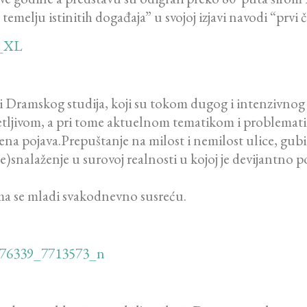
temelju istinitih događaja” u svojoj izjavi navodi “prvi
ci Dramskog studija, koji su tokom dugog i intenzivnog 
sjetljivom, a pri tome aktuelnom tematikom i problemat
ena pojava.Prepuštanje na milost i nemilost ulice, gub
(ne)snalaženje u surovoj realnosti u kojoj je devijantn
ima se mladi svakodnevno susreću.