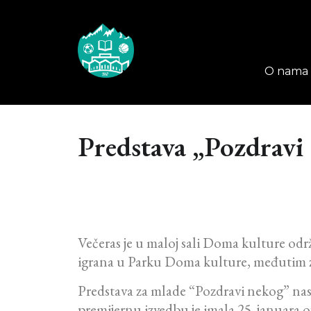
O nama
Predstava „Pozdravi
Večeras je u maloj sali Doma kulture odr
igrana u Parku Doma kulture, međutim zb
Predstava za mlade “Pozdravi nekog” nast
premijernu izvedbu je imala 25. januara o