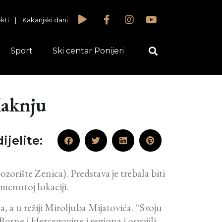
kti
|
Kakanjski dani
Sport
Ski centar Ponijeri
Kaknju
ijelite:
rište Zenica). Predstava je trebala biti
menutoj lokaciji.
 a u režiji Miroljuba Mijatovića. “Svoju
osne i Hercegovine i regiona i osvojili