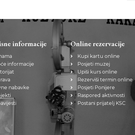
isne informacije
Online rezervacije
nama
Kupi kartu online
će informacije
Posjeti muzej
torijat
Upiši kurs online
rava
Rezerviši termin online
vne nabavke
Posjeti Ponijere
jekti
Raspored aktivnosti
vijesti
Postani prijatelj KSC