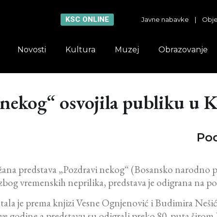
KSC ONLINE
Javne nabavke
|
Obje
Novosti
Kultura
Muzej
Obrazovanje
 nekog“ osvojila publiku u 
Pod
žana predstava „Pozdravi nekog“ (Bosansko narodno pozo
og vremenskih neprilika, predstava je odigrana na po
ala je prema knjizi Vesne Ognjenović i Budimira Nešića,
ve godine a predstavu su odigrali preko 80 puta širom B