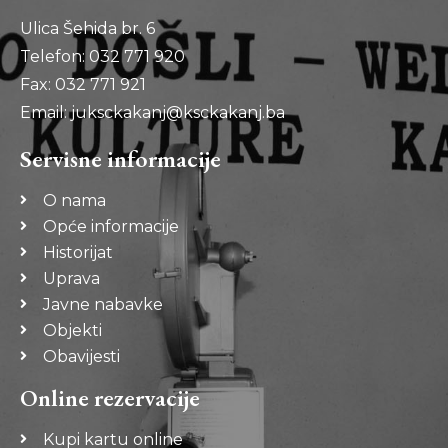
Ulica Šehida br. 6
Telefon: 032 771 920
Fax: 032 771 921
Email: juksckakanj@ksckakanj.ba
Servisne informacije
O nama
Opće informacije
Historijat
Uprava
Javne nabavke
Objekti
Obavijesti
Online rezervacije
Kupi kartu online