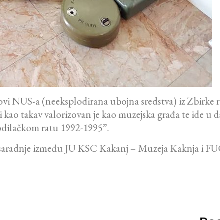
elovi NUS-a (neeksplodirana ubojna sredstva) iz Zbirke
 i kao takav valorizovan je kao muzejska građa te ide u
dilačkom ratu 1992-1995”.
e saradnje između JU KSC Kakanj – Muzeja Kaknja i FU