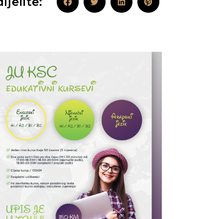
ijelite: