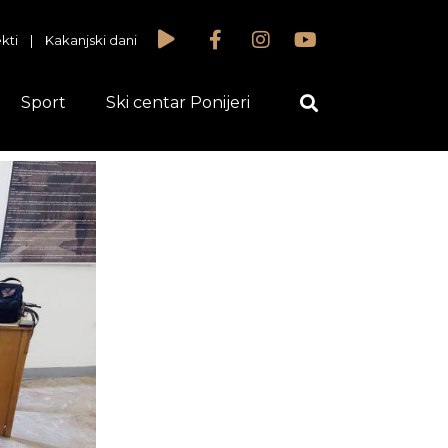
kti
|
Kakanjski dani
Sport
Ski centar Ponijeri