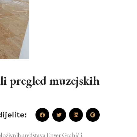
ili pregled muzejskih
ijelite:
plozivnih sredstava Enver Grahić i