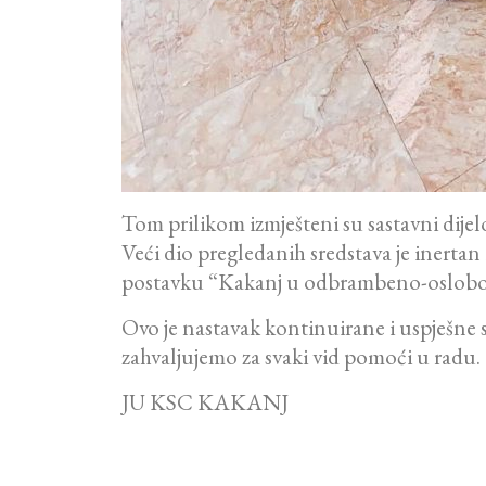
Tom prilikom izmješteni su sastavni dij
Veći dio pregledanih sredstava je inertan
postavku “Kakanj u odbrambeno-oslobo
Ovo je nastavak kontinuirane i uspješn
zahvaljujemo za svaki vid pomoći u radu.
JU KSC KAKANJ