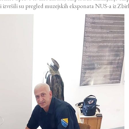
izvršili su pregled muzejskih eksponata NUS-a iz Zbir