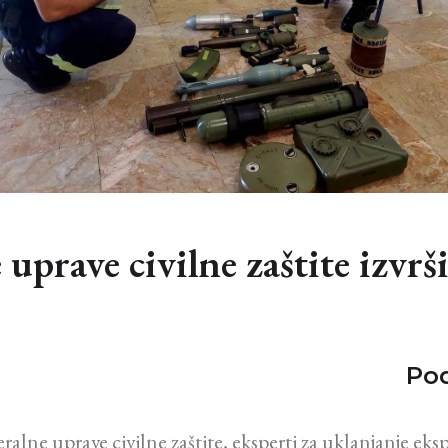
uprave civilne zaštite izvrš
Pod
alne uprave civilne zaštite, eksperti za uklanjanje eks