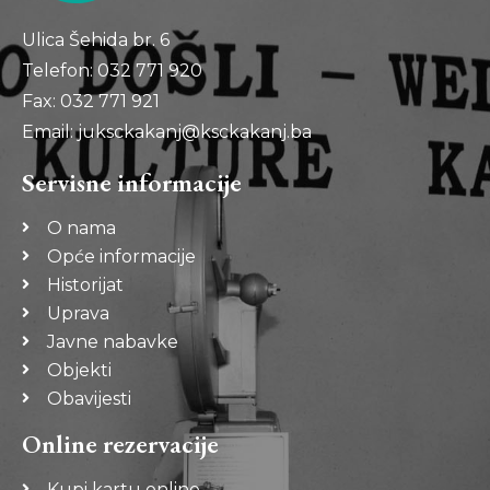
Ulica Šehida br. 6
Telefon: 032 771 920
Fax: 032 771 921
Email: juksckakanj@ksckakanj.ba
Servisne informacije
O nama
Opće informacije
Historijat
Uprava
Javne nabavke
Objekti
Obavijesti
Online rezervacije
Kupi kartu online