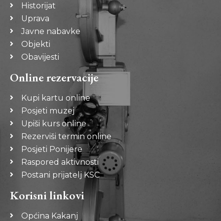
Historijat
Uprava
Javne nabavke
Objekti
Obavijesti
Online rezervacije
Kupi kartu online
Posjeti muzej
Upiši kurs online
Rezerviši termin online
Posjeti Ponijere
Raspored aktivnosti
Postani prijatelj KSC
Korisni linkovi
Općina Kakanj