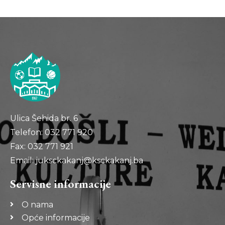
Ulica Šehida br. 6
Telefon: 032 771 920
Fax: 032 771 921
Email: juksckakanj@ksckakanj.ba
Servisne informacije
O nama
Opće informacije