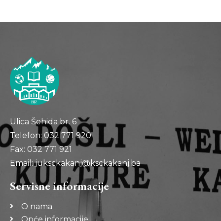
Ulica Šehida br. 6
Telefon: 032 771 920
Fax: 032 771 921
Email: juksckakanj@ksckakanj.ba
Servisne informacije
O nama
Opće informacije