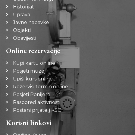
Historijat
Uprava
Javne nabavke
Objekti
Obavijesti
Online rezervacije
Kupi kartu online
Posjeti muzej
Upiši kurs online
Rezerviši termin online
Posjeti Ponijere
Raspored aktivnosti
Postani prijatelj KSC
Korisni linkovi