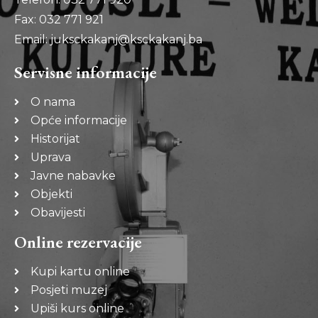
Fax: 032 771 921
Email: juksckakanj@ksckakanj.ba
Servisne informacije
O nama
Opće informacije
Historijat
Uprava
Javne nabavke
Objekti
Obavijesti
Online rezervacije
Kupi kartu online
Posjeti muzej
Upiši kurs online