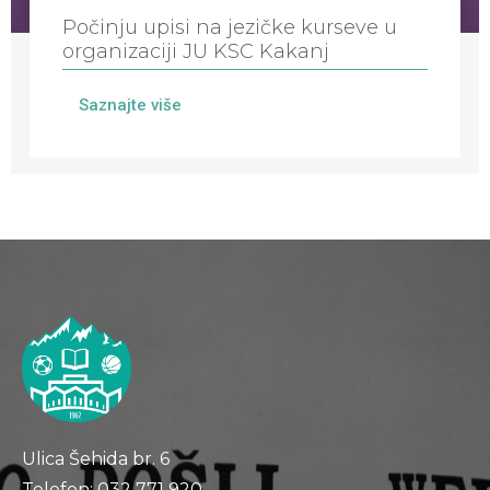
Počinju upisi na jezičke kurseve u
organizaciji JU KSC Kakanj
Saznajte više
Ulica Šehida br. 6
Telefon: 032 771 920