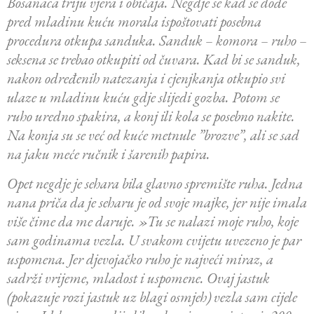
Bosanaca triju vjera i običaja. Negdje se kad se dođe
pred mladinu kuću morala ispoštovati posebna
procedura otkupa sanduka. Sanduk – komora – ruho –
seksena se trebao otkupiti od čuvara. Kad bi se sanduk,
nakon određenih natezanja i cjenjkanja otkupio svi
ulaze u mladinu kuću gdje slijedi gozba. Potom se
ruho uredno spakira, a konj ili kola se posebno nakite.
Na konja su se već od kuće metnule ”brozve”, ali se sad
na jaku meće ručnik i šarenih papira.
Opet negdje je sehara bila glavno spremište ruha. Jedna
nana priča da je seharu je od svoje majke, jer nije imala
više čime da me daruje. »Tu se nalazi moje ruho, koje
sam godinama vezla. U svakom cvijetu uvezeno je par
uspomena. Jer djevojačko ruho je najveći miraz, a
sadrži vrijeme, mladost i uspomene. Ovaj jastuk
(pokazuje rozi jastuk uz blagi osmjeh) vezla sam cijele