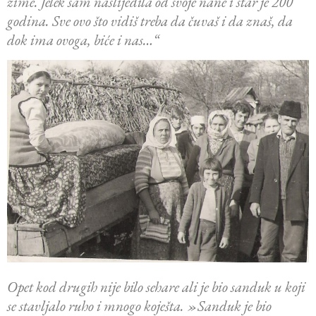
zime. Jelek sam naslijedila od svoje nane i star je 200
godina. Sve ovo što vidiš treba da čuvaš i da znaš, da
dok ima ovoga, biće i nas…“
Opet kod drugih nije bilo sehare ali je bio sanduk u koji
se stavljalo ruho i mnogo koješta. »Sanduk je bio