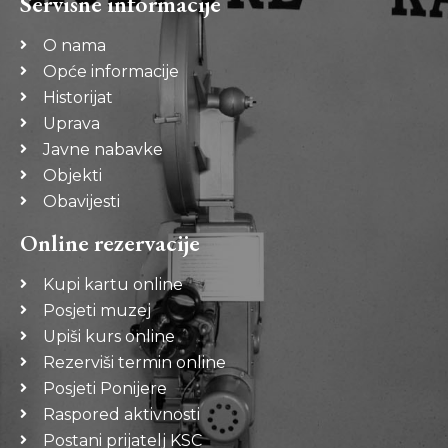
Servisne informacije
O nama
Opće informacije
Historijat
Uprava
Javne nabavke
Objekti
Obavijesti
Online rezervacije
Kupi kartu online
Posjeti muzej
Upiši kurs online
Rezerviši termin online
Posjeti Ponijere
Raspored aktivnosti
Postani prijatelj KSC