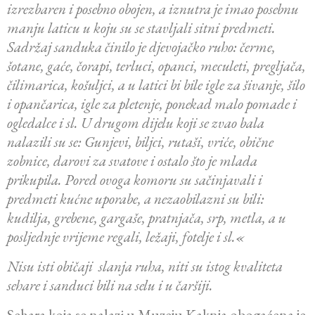
izrezbaren i posebno obojen, a iznutra je imao posebnu
manju laticu u koju su se stavljali sitni predmeti.
Sadržaj sanduka činilo je djevojačko ruho: čerme,
šotane, gaće, čorapi, terluci, opanci, meculeti, pregljača,
čilimarica, košuljci, a u latici bi bile igle za šivanje, šilo
i opančarica, igle za pletenje, ponekad malo pomade i
ogledalce i sl. U drugom dijelu koji se zvao bala
nalazili su se: Gunjevi, biljci, rutaši, vriće, obične
zobnice, darovi za svatove i ostalo što je mlada
prikupila. Pored ovoga komoru su sačinjavali i
predmeti kućne uporabe, a nezaobilazni su bili:
kudilja, grebene, gargaše, pratnjača, srp, metla, a u
posljednje vrijeme regali, ležaji, fotelje i sl.«
Nisu isti običaji slanja ruha, niti su istog kvaliteta
sehare i sanduci bili na selu i u čaršiji.
Sehara koja se nalazi u Muzeju Kaknja obogaćena je