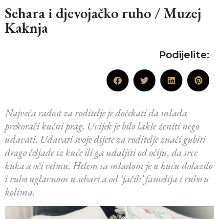
Sehara i djevojačko ruho / Muzej
Kaknja
Podijelite:
Najveća radost za roditelje je dočekati da mlada
prekorači kućni prag. Uvijek je bilo lakše ženiti nego
udavati. Udavati svoje dijete za roditelje znači gubiti
drago čeljade iz kuće ili ga udaljiti od očiju, da srce
kuka a oči vehnu. Helem sa mladom je u kuću dolazilo
i ruho uglavnom u sehari a od ‘jačih’ famelija i ruho u
kolima.