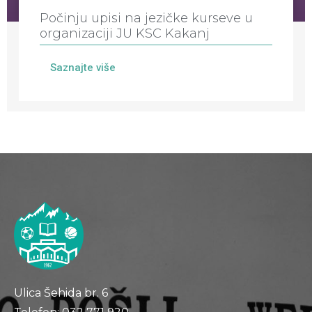
Počinju upisi na jezičke kurseve u
organizaciji JU KSC Kakanj
Saznajte više
Ulica Šehida br. 6