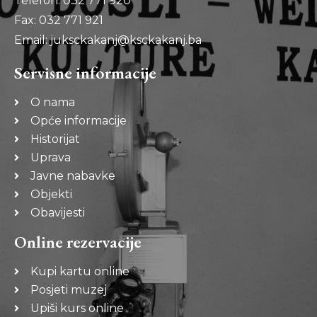
Telefon: 032 771 920
Fax: 032 771 921
Email: juksckakanj@ksckakanj.ba
Servisne informacije
O nama
Opće informacije
Historijat
Uprava
Javne nabavke
Objekti
Obavijesti
Online rezervacije
Kupi kartu online
Posjeti muzej
Upiši kurs online