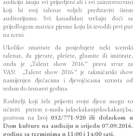
audiciju imaju svi prijavljeni ali i svi zainteresovani
koji bi svoj talenat voljeli predstaviti širem
auditorijumu. Svi kanadidati trebaju doći sa
prijedlogom matrice pjesme koju bi izvodili prvi put
na sceni.
Ukoliko smatrate da posjedujete neki scenski
talenat, da pjevate, plešete, glumite ili imitirate,
onda je „Talent show 2016.“ prava stvar za
VAS! „Talent show 2016.“ je takmičarski show
namijenjen dječacima i djevojčicama uzrasta od
sedam do šesnaest godina.
Roditelji koji žele prijaviti svoju djecu mogu to
učiniti putem e-maila juksckakanj@ksckakanj.ba,
pozivom na broj
032/771-920 ili dolaskom u
Dom kulture na audiciju u srijedu 07.09.2016.
godine sa terminima u 11:00 i 14:00 sati.