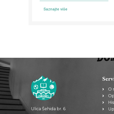
Saznajte više
Serv
O 
Op
His
Ulica Šehida br. 6
Up