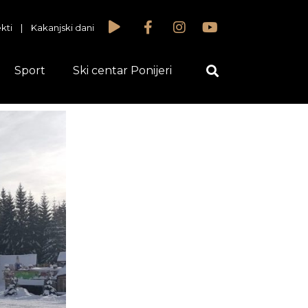
kti
|
Kakanjski dani
Sport
Ski centar Ponijeri