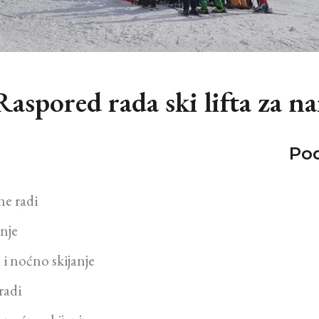
Raspored rada ski lifta za n
Pod
ne radi
nje
i noćno skijanje
radi