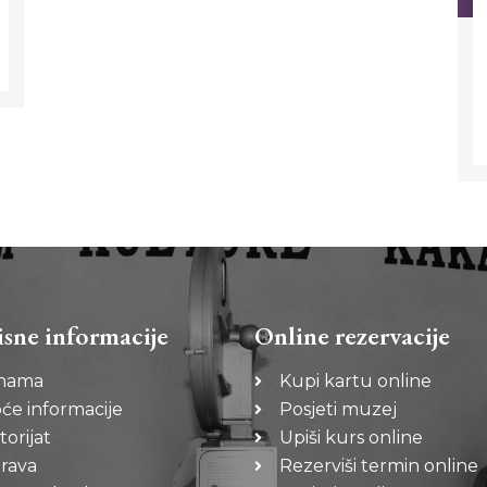
isne informacije
Online rezervacije
nama
Kupi kartu online
će informacije
Posjeti muzej
torijat
Upiši kurs online
rava
Rezerviši termin online