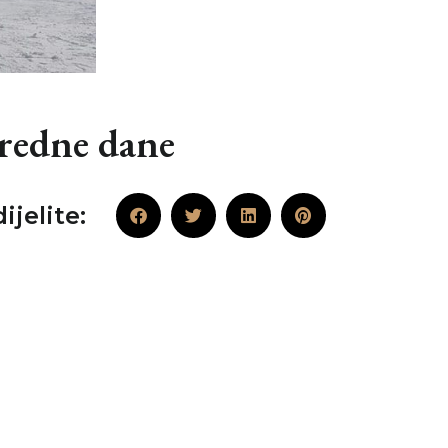
aredne dane
ijelite: