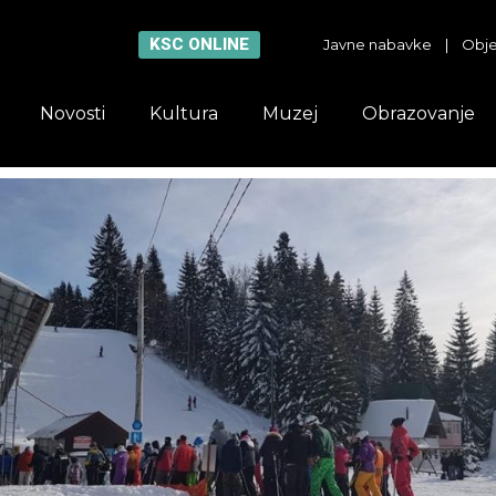
KSC ONLINE
Javne nabavke
|
Obje
Novosti
Kultura
Muzej
Obrazovanje