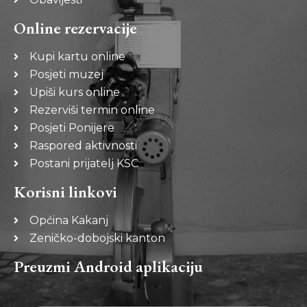
Online rezervacije
Kupi kartu online
Posjeti muzej
Upiši kurs online
Rezerviši termin online
Posjeti Ponijere
Raspored aktivnosti
Postani prijatelj KSC
Korisni linkovi
Općina Kakanj
Zeničko-dobojski kanton
Preuzmi Android aplikaciju