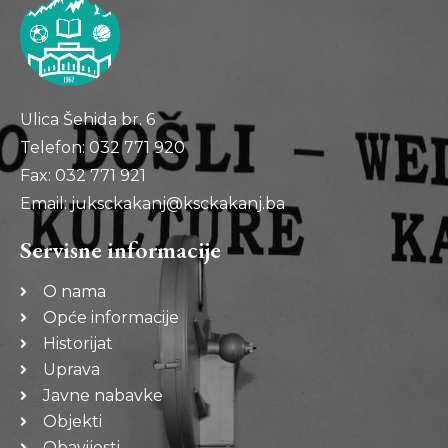
Ulica Šehida br. 6
Telefon: 032 771 920
Fax: 032 771 921
Email: juksckakanj@ksckakanj.ba
Servisne informacije
O nama
Opće informacije
Historijat
Uprava
Javne nabavke
Objekti
Obavijesti