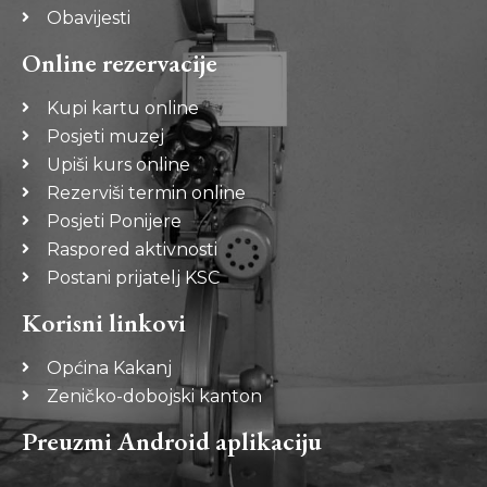
Obavijesti
Online rezervacije
Kupi kartu online
Posjeti muzej
Upiši kurs online
Rezerviši termin online
Posjeti Ponijere
Raspored aktivnosti
Postani prijatelj KSC
Korisni linkovi
Općina Kakanj
Zeničko-dobojski kanton
Preuzmi Android aplikaciju