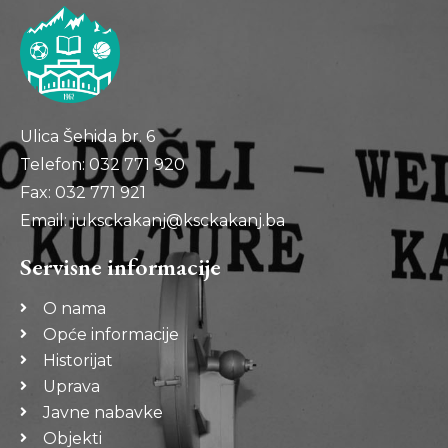
Ulica Šehida br. 6
Telefon: 032 771 920
Fax: 032 771 921
Email: juksckakanj@ksckakanj.ba
Servisne informacije
O nama
Opće informacije
Historijat
Uprava
Javne nabavke
Objekti