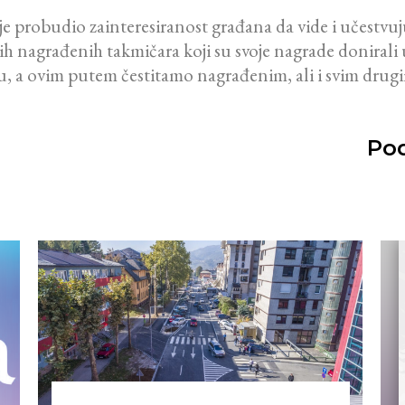
je probudio zainteresiranost građana da vide i učestvuju 
h nagrađenih takmičara koji su svoje nagrade donirali 
tu, a ovim putem čestitamo nagrađenim, ali i svim drug
Pod