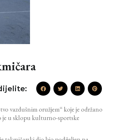
kmičara
ijelite:
aštvo vazdušnim oružjem“ koje je održano
 je u sklopu kulturno-sportske
je takmičarski dio bio podijeljen na