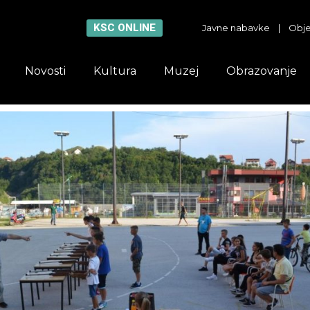
KSC ONLINE
Javne nabavke
|
Obje
Novosti
Kultura
Muzej
Obrazovanje