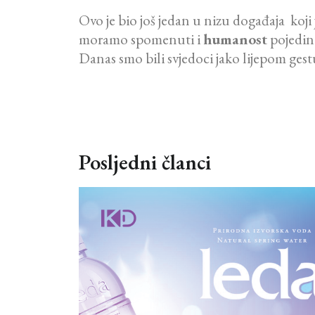
Ovo je bio još jedan u nizu događaja koji 
moramo spomenuti i
humanost
pojedini
Danas smo bili svjedoci jako lijepom ges
Posljedni članci