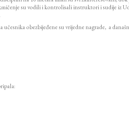
ičenje su vodili i kontrolisali instruktori i sudije iz U
.
na učesnika obezbijeđene su vrijedne nagrade, a današ
ripala: