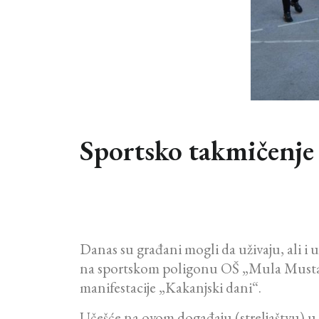
Sportsko takmičenje 
Danas su građani mogli da uživaju, ali i
na sportskom poligonu OŠ „Mula Mustafa 
manifestacije „Kakanjski dani“.
Učešće na ovom događaju (streljaštvu) u d