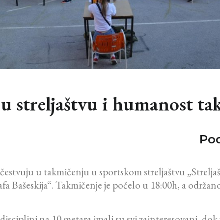
u streljaštvu i humanost ta
Pod
 učestvuju u takmičenju u sportskom streljaštvu „Strelj
Bašeskija“. Takmičenje je počelo u 18:00h, a održano
isciplini na 10 metara imali su svi zainteresovani, dok 