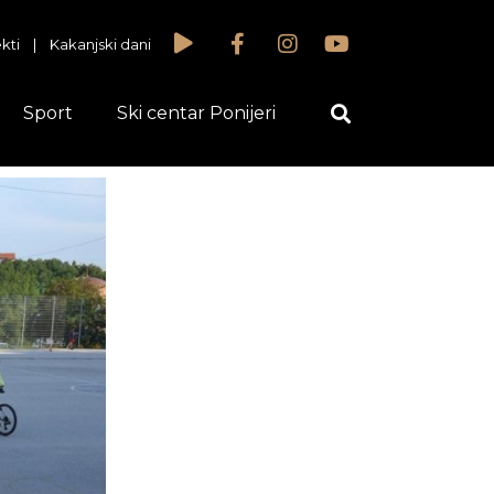
kti
|
Kakanjski dani
Sport
Ski centar Ponijeri