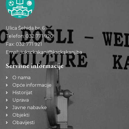
Ulica Šehida br. 6
Telefon: 032 771 920
Fax: 032 771 921
Email: juksckakanj@ksckakanj.ba
Servisne informacije
O nama
Opće informacije
Historijat
Uprava
Javne nabavke
Objekti
Obavijesti