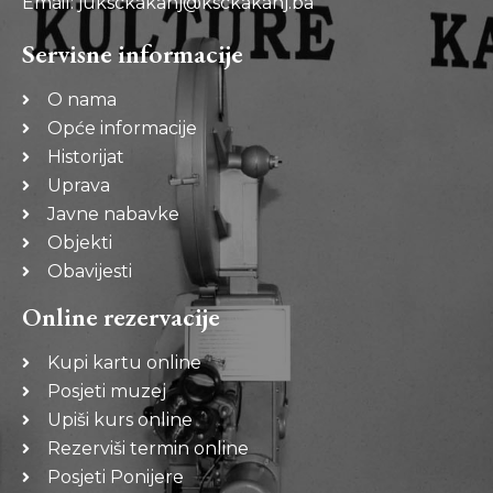
Email: juksckakanj@ksckakanj.ba
Servisne informacije
O nama
Opće informacije
Historijat
Uprava
Javne nabavke
Objekti
Obavijesti
Online rezervacije
Kupi kartu online
Posjeti muzej
Upiši kurs online
Rezerviši termin online
Posjeti Ponijere