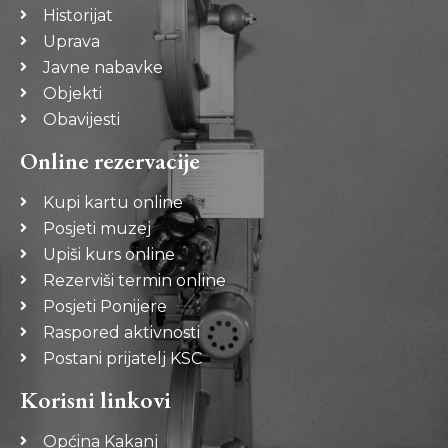
Historijat
Uprava
Javne nabavke
Objekti
Obavijesti
Online rezervacije
Kupi kartu online
Posjeti muzej
Upiši kurs online
Rezerviši termin online
Posjeti Ponijere
Raspored aktivnosti
Postani prijatelj KSC
Korisni linkovi
Općina Kakanj