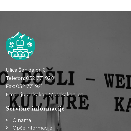
Ulica Šehida br. 6
Telefon: 032 771 920
Fax: 032 771 921
Email: juksckakanj@ksckakanj.ba
Servisne informacije
O nama
Opće informacije