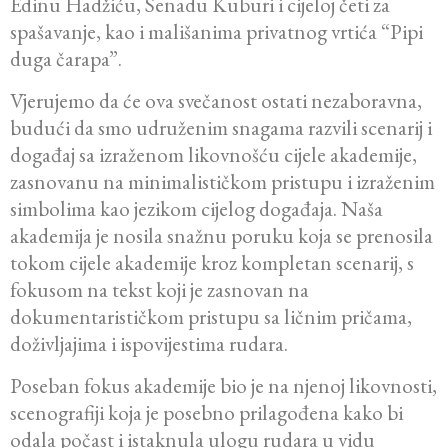
Edinu Hadžiću, Senadu Kuburi i cijeloj četi za
spašavanje, kao i mališanima privatnog vrtića “Pipi
duga čarapa”.
Vjerujemo da će ova svečanost ostati nezaboravna,
budući da smo udruženim snagama razvili scenarij i
događaj sa izraženom likovnošću cijele akademije,
zasnovanu na minimalističkom pristupu i izraženim
simbolima kao jezikom cijelog događaja. Naša
akademija je nosila snažnu poruku koja se prenosila
tokom cijele akademije kroz kompletan scenarij, s
fokusom na tekst koji je zasnovan na
dokumentarističkom pristupu sa ličnim pričama,
doživljajima i ispovijestima rudara.
Poseban fokus akademije bio je na njenoj likovnosti,
scenografiji koja je posebno prilagođena kako bi
odala počast i istaknula ulogu rudara u vidu