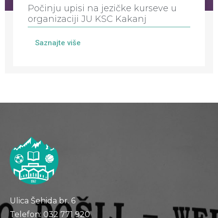
Počinju upisi na jezičke kurseve u
organizaciji JU KSC Kakanj
Saznajte više
Ulica Šehida br. 6
Telefon: 032 771 920