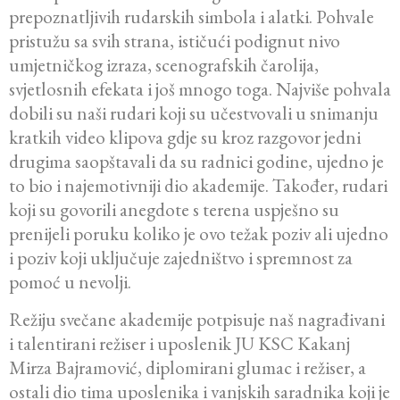
prepoznatljivih rudarskih simbola i alatki. Pohvale
pristužu sa svih strana, ističući podignut nivo
umjetničkog izraza, scenografskih čarolija,
svjetlosnih efekata i još mnogo toga. Najviše pohvala
dobili su naši rudari koji su učestvovali u snimanju
kratkih video klipova gdje su kroz razgovor jedni
drugima saopštavali da su radnici godine, ujedno je
to bio i najemotivniji dio akademije. Također, rudari
koji su govorili anegdote s terena uspješno su
prenijeli poruku koliko je ovo težak poziv ali ujedno
i poziv koji uključuje zajedništvo i spremnost za
pomoć u nevolji.
Režiju svečane akademije potpisuje naš nagrađivani
i talentirani režiser i uposlenik JU KSC Kakanj
Mirza Bajramović, diplomirani glumac i režiser, a
ostali dio tima uposlenika i vanjskih saradnika koji je