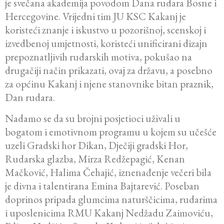
je svečana akademija povodom Dana rudara Bosne i
Hercegovine. Vrijedni tim JU KSC Kakanj je
koristeći znanje i iskustvo u pozorišnoj, scenskoj i
izvedbenoj umjetnosti, koristeći unificirani dizajn
prepoznatljivih rudarskih motiva, pokušao na
drugačiji način prikazati, ovaj za državu, a posebno
za općinu Kakanj i njene stanovnike bitan praznik,
Dan rudara.
Nadamo se da su brojni posjetioci uživali u
bogatom i emotivnom programu u kojem su učešće
uzeli Gradski hor Dikan, Dječiji gradski Hor,
Rudarska glazba, Mirza Redžepagić, Kenan
Mačković, Halima Čehajić, iznenađenje večeri bila
je divna i talentirana Emina Bajtarević. Poseban
doprinos pripada glumcima naturščicima, rudarima
i uposlenicima RMU Kakanj Nedžadu Zaimoviću,