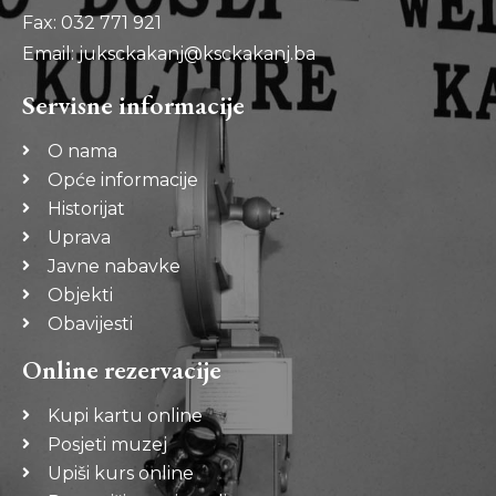
Fax: 032 771 921
Email: juksckakanj@ksckakanj.ba
Servisne informacije
O nama
Opće informacije
Historijat
Uprava
Javne nabavke
Objekti
Obavijesti
Online rezervacije
Kupi kartu online
Posjeti muzej
Upiši kurs online