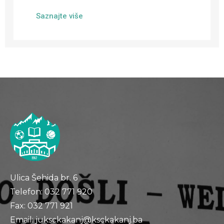
Saznajte više
Ulica Šehida br. 6
Telefon: 032 771 920
Fax: 032 771 921
Email: juksckakanj@ksckakanj.ba