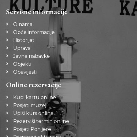
Servisne informacije
O nama
Opće informacije
Historijat
Uprava
Javne nabavke
Objekti
Obavijesti
Online rezervacije
Kupi kartu online
Posjeti muzej
Upiši kurs online
Rezerviši termin online
Posjeti Ponijere