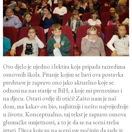
Ovo djelo je ujedno i lektira koja pripada razredima
osnovnih škola. Pitanje kojim se bavi ova postavka
predstave je zapravo ono jako aktuelno koje se
odnosi na nas starije u BiH, a koje mi prenosimo i
na djecu. Ostati ovdje ili otići? Zašto nam je naš
dom, ma kakav on bio, najbitniji i nešto najvrijednije
u životu. Konceptualno, taj tekst je zapravo osnova
glumačke umjetnosti, a to je da se na sceni treba
igrati. Djeca koja su na sceni sve počinju da rade iz