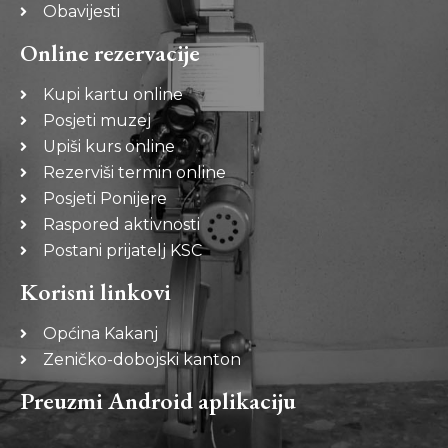
Obavijesti
Online rezervacije
Kupi kartu online
Posjeti muzej
Upiši kurs online
Rezerviši termin online
Posjeti Ponijere
Raspored aktivnosti
Postani prijatelj KSC
Korisni linkovi
Općina Kakanj
Zeničko-dobojski kanton
Preuzmi Android aplikaciju