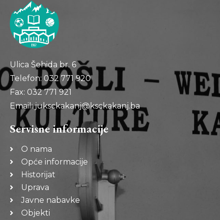
Ulica Šehida br. 6
Telefon: 032 771 920
Fax: 032 771 921
Email: juksckakanj@ksckakanj.ba
Servisne informacije
O nama
Opće informacije
Historijat
Uprava
Javne nabavke
Objekti