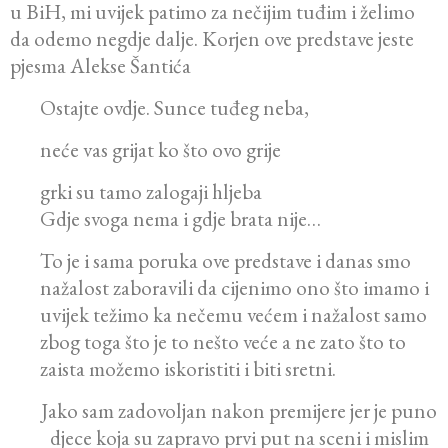
u BiH, mi uvijek patimo za nečijim tuđim i želimo
da odemo negdje dalje. Korjen ove predstave jeste
pjesma Alekse Šantića
Ostajte ovdje. Sunce tuđeg neba,
neće vas grijat ko što ovo grije
grki su tamo zalogaji hljeba
Gdje svoga nema i gdje brata nije…
To je i sama poruka ove predstave i danas smo
nažalost zaboravili da cijenimo ono što imamo i
uvijek težimo ka nečemu većem i nažalost samo
zbog toga što je to nešto veće a ne zato što to
zaista možemo iskoristiti i biti sretni.
Jako sam zadovoljan nakon premijere jer je puno
djece koja su zapravo prvi put na sceni i mislim