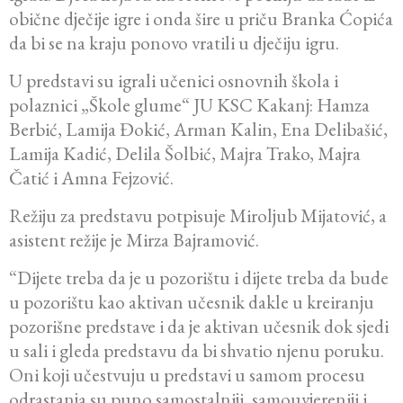
obične dječije igre i onda šire u priču Branka Ćopića
da bi se na kraju ponovo vratili u dječiju igru.
U predstavi su igrali učenici osnovnih škola i
polaznici „Škole glume“ JU KSC Kakanj: Hamza
Berbić, Lamija Đokić, Arman Kalin, Ena Delibašić,
Lamija Kadić, Delila Šolbić, Majra Trako, Majra
Čatić i Amna Fejzović.
Režiju za predstavu potpisuje Miroljub Mijatović, a
asistent režije je Mirza Bajramović.
“Dijete treba da je u pozorištu i dijete treba da bude
u pozorištu kao aktivan učesnik dakle u kreiranju
pozorišne predstave i da je aktivan učesnik dok sjedi
u sali i gleda predstavu da bi shvatio njenu poruku.
Oni koji učestvuju u predstavi u samom procesu
odrastanja su puno samostalniji, samouvjereniji i