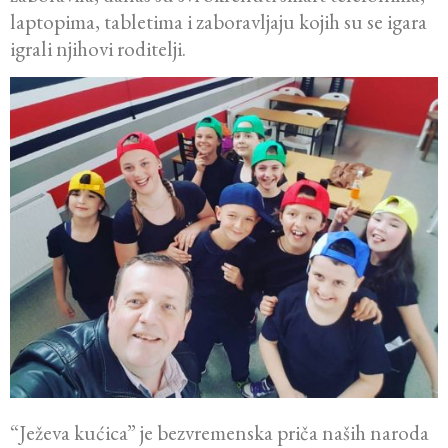
laptopima, tabletima i zaboravljaju kojih su se igara
igrali njihovi roditelji.
“Ježeva kućica” je bezvremenska priča naših naroda