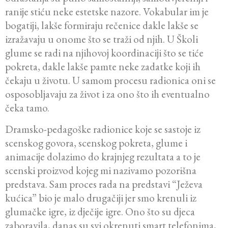
ranije stiću neke estetske nazore. Vokabular im je
bogatiji, lakše formiraju rečenice dakle lakše se
izražavaju u onome što se traži od njih. U Školi
glume se radi na njihovoj koordinaciji što se tiće
pokreta, dakle lakše pamte neke zadatke koji ih
čekaju u životu. U samom procesu radionica oni se
osposobljavaju za život i za ono što ih eventualno
čeka tamo.
Dramsko-pedagoške radionice koje se sastoje iz
scenskog govora, scenskog pokreta, glume i
animacije dolazimo do krajnjeg rezultata a to je
scenski proizvod kojeg mi nazivamo pozorišna
predstava. Sam proces rada na predstavi “Ježeva
kućica” bio je malo drugačiji jer smo krenuli iz
glumačke igre, iz dječije igre. Ono što su djeca
zaboravila, danas su svi okrenuti smart telefonima,