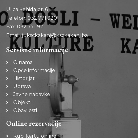
Ulica Šehida br. 6
Telefon: 032 771 920
Fax: 032 771 921
Email: juksckakanj@ksckakanj.ba
Servisne informacije
O nama
Opće informacije
Historijat
Uprava
Javne nabavke
Objekti
Obavijesti
Online rezervacije
Kupi kartu online