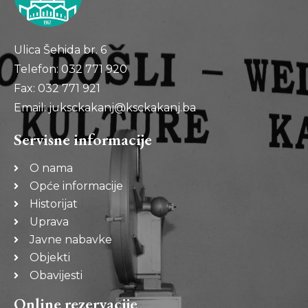
Ulica Šehida br. 6
Telefon: 032 771 920
Fax: 032 771 921
Email: juksckakanj@ksckakanj.ba
Servisne informacije
O nama
Opće informacije
Historijat
Uprava
Javne nabavke
Objekti
Obavijesti
Online rezervacije