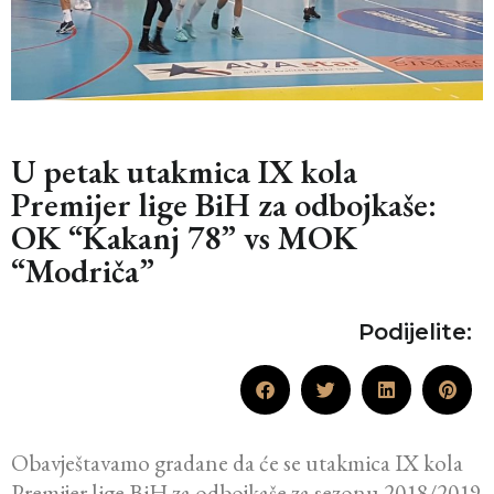
U petak utakmica IX kola
Premijer lige BiH za odbojkaše:
OK “Kakanj 78” vs MOK
“Modriča”
Podijelite:
Obavještavamo gradane da će se utakmica IX kola
Premijer lige BiH za odbojkaše za sezonu 2018/2019