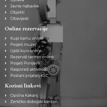
Javne nabavke
Objekti
Obavijesti
Online rezervacije
Kupi kartu online
Posjeti muzej
Upiši kurs online
Rezerviši termin online
Posjeti Ponijere
Raspored aktivnosti
Postani prijatelj KSC
Korisni linkovi
Općina Kakanj
Zeničko-dobojski kanton