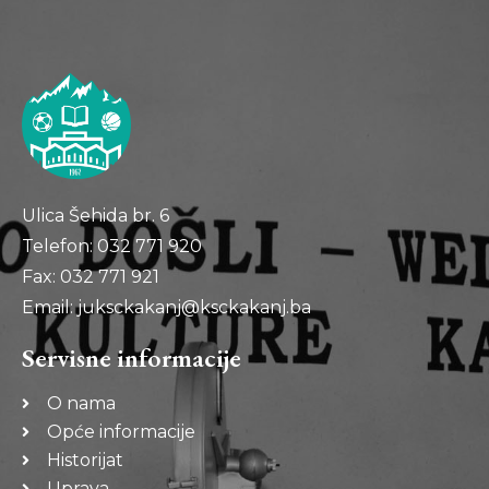
Ulica Šehida br. 6
Telefon: 032 771 920
Fax: 032 771 921
Email: juksckakanj@ksckakanj.ba
Servisne informacije
O nama
Opće informacije
Historijat
Uprava