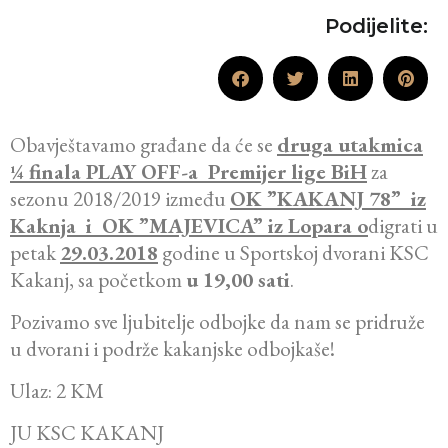
Podijelite:
Obavještavamo građane da će se
druga utakmica
¼ finala PLAY OFF-a Premijer lige BiH
za
sezonu 2018/2019 između
OK ”KAKANJ 78” iz
Kaknja i OK ”MAJEVICA” iz Lopara o
digrati u
petak
29.03.2018
godine u Sportskoj dvorani KSC
Kakanj, sa početkom
u 19,00 sati
.
Pozivamo sve ljubitelje odbojke da nam se pridruže
u dvorani i podrže kakanjske odbojkaše!
Ulaz: 2 KM
JU KSC KAKANJ